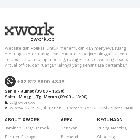
xwork.co
Website dan Aplikasi untuk menemukan dan menyewa ruang
meeting, kantor, ruang acara mulai dari perjam hingga bulanan.
Tersedia ribuan ruang meeting, ruang kantor, coworking space,
virtual office, dan ruangan lainnya yang senantiasa bertambah
+62 812 8900 4848
Senin - Jumat (09:00 - 16:30)
Sabtu, Minggu, Tgl Merah (09:00 - 13:00)
E.
cs@xwork.co
A.
Wisma 76, lt.23, Jl. Letjen S.Parman Kav.76, Slipi Jakarta 11410
ABOUT XWORK
AREA
KEGUNAAN
Jaminan Harga Terbaik
Senayan
Ruang Meeting
Partner Ruangan
Palmerah
Shooting