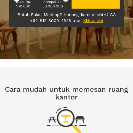
Mulai Rp.
-
Sampai Rp.
100.000
50.000.000
Butuh Paket Meeting? Hubungi kami di sini
WA
+62-812-8900-4848 atau
Klik di sini
Cara mudah untuk memesan ruang
kantor