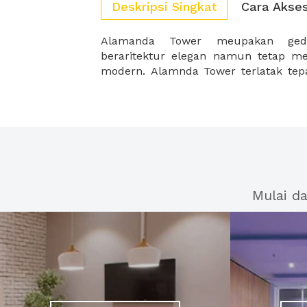
Deskripsi Singkat
Cara Akse
Alamanda Tower meupakan gedu
oleh kawasan pusat bisnis baru di J
beraritektur elegan namun tetap m
modern. Alamnda Tower terlatak tepat
Mulai d