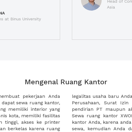
Head of Com
Asia
NA
ns at Binus University
Mengenal Ruang Kantor
membuat pekerjaan Anda
at domisili, Tanda Domisili
dapat sewa ruang kantor,
dagangan, dan atau akte
g memiliki interior yang
an CV untuk usaha Anda.
nis kota, memiliki fasilitas
empermudah proses sewa
n tinggi, akses ke printer
lih kantor yang akan anda
an berkelas karena ruang
 atau mengunjungi calon