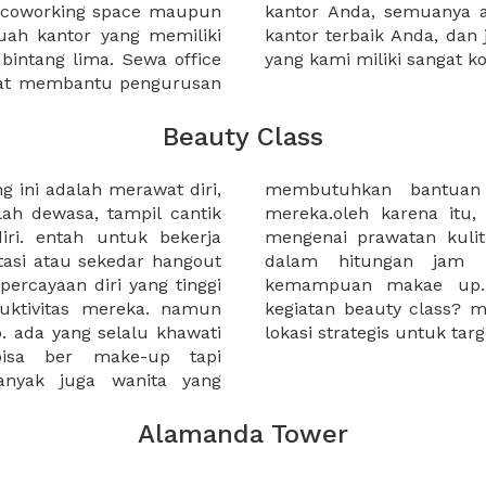
a coworking space maupun
 lebih mudah untuk sewa
uah kantor yang memiliki
kantor murah karena harga
 bintang lima. Sewa office
yang kami miliki sangat ko
pat membantu pengurusan
Beauty Class
g ini adalah merawat diri,
ultasi kesehatan kulit
ah dewasa, tampil cantik
li kegiatan beauty class
iri. entah untuk bekerja
 up dalam sehari bahkan
tasi atau sekedar hangout
antu mengimprovisasi
ercayaan diri yang tinggi
n anda akan melakukan
uktivitas mereka. namun
n bantuan untuk mencari
. ada yang selalu khawati
lokasi strategis untuk ta
bisa ber make-up tapi
nyak juga wanita yang
Alamanda Tower