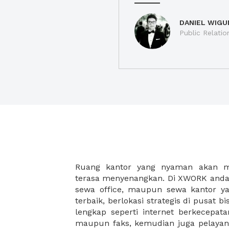
DANIEL WIGU
Public Relatio
Ruang kantor yang nyaman akan 
legalitas usaha baru Anda, seperti sur
terasa menyenangkan. Di XWORK anda 
Perusahaan, Surat Izin Usaha Per
sewa office, maupun sewa kantor yan
pendirian PT maupun akte pendiri
terbaik, berlokasi strategis di pusat bis
Sewa ruang kantor XWORK juga m
lengkap seperti internet berkecepata
kantor Anda, karena anda dapat memi
maupun faks, kemudian juga pelayan
sewa, kemudian Anda dapat survey