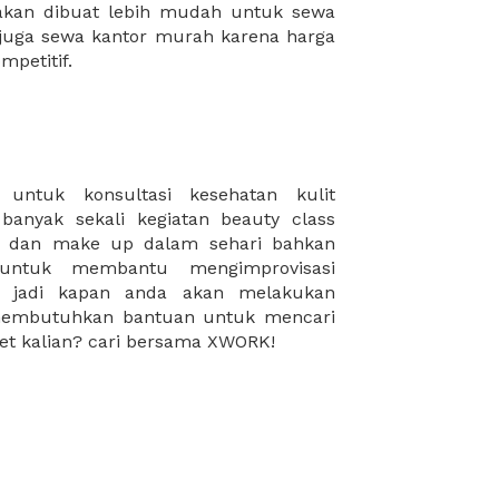
mpetitif.
rget kalian? cari bersama XWORK!