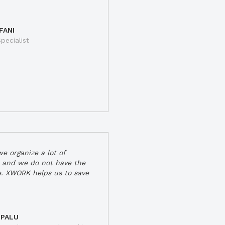
FANI
pecialist
e organize a lot of
 and we do not have the
e. XWORK helps us to save
 PALU