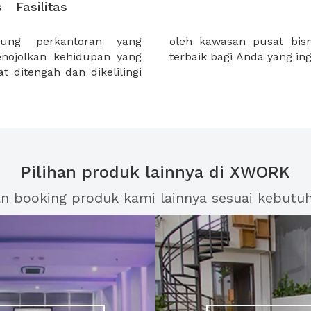
s
Fasilitas
ng perkantoran yang
akarta . Menjadi pilihan
enojolkan kehidupan yang
terbaik bagi Anda yang ing
 ditengah dan dikelilingi
Pilihan produk lainnya di XWORK
an booking produk kami lainnya sesuai kebutu