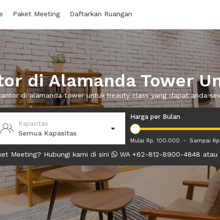
e
Paket Meeting
Daftarkan Ruangan
or di Alamanda Tower Un
 kantor di alamanda tower untuk beauty class yang dapat anda s
Harga per Bulan
Kapasitas
Semua Kapasitas
Mulai Rp. 100.000
-
Sampai Rp
et Meeting? Hubungi kami di sini
WA +62-812-8900-4848 atau