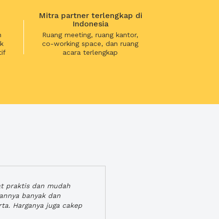
Mitra partner terlengkap di
Indonesia
n
Ruang meeting, ruang kantor,
k
co-working space, dan ruang
if
acara terlengkap
at praktis dan mudah
gannya banyak dan
rta. Harganya juga cakep