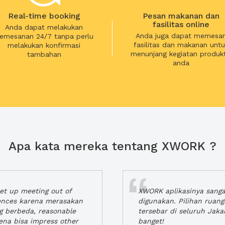
Real-time booking
Pesan makanan dan
fasilitas online
Anda dapat melakukan
Anda juga dapat memesa
emesanan 24/7 tanpa perlu
fasilitas dan makanan untu
melakukan konfirmasi
menunjang kegiatan produkt
tambahan
anda
Apa kata mereka tentang XWORK ?
t up meeting out of
XWORK aplikasinya sang
iences karena merasakan
digunakan. Pilihan ruan
ng berbeda, reasonable
tersebar di seluruh Jaka
rena bisa impress other
banget!