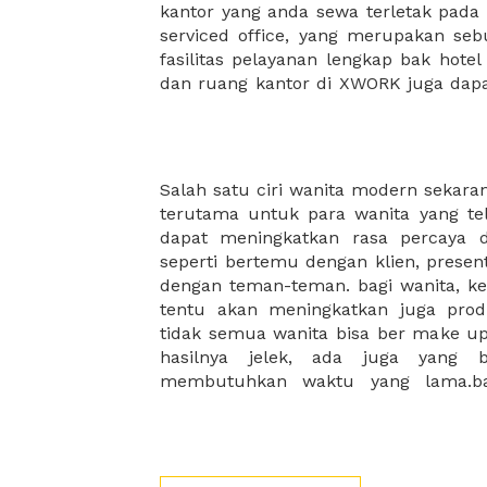
kantor yang anda sewa terletak pad
kantor Anda, semuanya akan dibuat
serviced office, yang merupakan seb
kantor terbaik Anda, dan juga sewa 
fasilitas pelayanan lengkap bak hotel
dan ruang kantor di XWORK juga da
Salah satu ciri wanita modern sekaran
membutuhkan bantuan untuk kons
terutama untuk para wanita yang tel
mereka.oleh karena itu, banyak seka
dapat meningkatkan rasa percaya d
mengenai prawatan kulit dan make
seperti bertemu dengan klien, presen
dalam hitungan jam untuk memb
dengan teman-teman. bagi wanita, kep
kemampuan makae up. jadi kapa
tentu akan meningkatkan juga prod
kegiatan beauty class? membutuhka
tidak semua wanita bisa ber make up
hasilnya jelek, ada juga yang 
membutuhkan waktu yang lama.ba