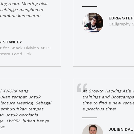
ting room. Meeting bisa
a, sehingga menghemat
enembus kemacetan
EDRIA STEF
Calligraphy S
N STANLEY
 for Snack Division at PT
jahtera Food Tbk
si XWORK yang
At Growth Hacking Asia w
ukan tempat untuk
trainings and Bootcamps
lecture Meeting. Sebagai
time to find a new venu
 membutuhkan tempat
a precious time!
h untuk berbisnis
ge. XWORK bukan hanya
ya.
JULIEN DAL