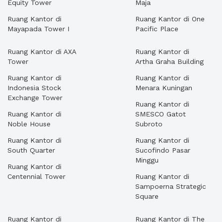
Equity Tower
Maja
Ruang Kantor di
Ruang Kantor di One
Mayapada Tower I
Pacific Place
Ruang Kantor di AXA
Ruang Kantor di
Tower
Artha Graha Building
Ruang Kantor di
Ruang Kantor di
Indonesia Stock
Menara Kuningan
Exchange Tower
Ruang Kantor di
Ruang Kantor di
SMESCO Gatot
Noble House
Subroto
Ruang Kantor di
Ruang Kantor di
South Quarter
Sucofindo Pasar
Minggu
Ruang Kantor di
Centennial Tower
Ruang Kantor di
Sampoerna Strategic
Square
Ruang Kantor di
Ruang Kantor di The