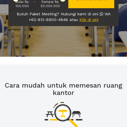
Mulai Rp.
-
Sampai Rp.
100.000
50.000.000
Butuh Paket Meeting? Hubungi kami di sini
WA
+62-812-8900-4848 atau
Klik di sini
Cara mudah untuk memesan ruang
kantor