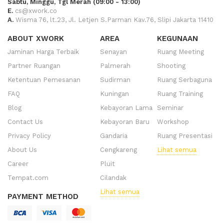
Sabtu, Minggu, Tgl Merah (09:00 - 13:00)
E.
cs@xwork.co
A.
Wisma 76, lt.23, Jl. Letjen S.Parman Kav.76, Slipi Jakarta 11410
ABOUT XWORK
AREA
KEGUNAAN
Jaminan Harga Terbaik
Senayan
Ruang Meeting
Partner Ruangan
Palmerah
Shooting
Ketentuan Pemesanan
Sudirman
Ruang Serbaguna
FAQ
Kuningan
Ruang Training
Blog
Kebayoran Lama
Seminar
Contact Us
Kebayoran Baru
Workshop
Privacy Policy
Gandaria
Ruang Presentasi
About Us
Cengkareng
Lihat semua
Career
Pluit
Tempat.com
Cilandak
Lihat semua
PAYMENT METHOD