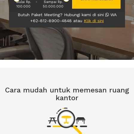
Mulai Rp.
-
Sampai Rp.
100.000
50.000.000
Butuh Paket Meeting? Hubungi kami di sini
WA
+62-812-8900-4848 atau
Klik di sini
Cara mudah untuk memesan ruang
kantor