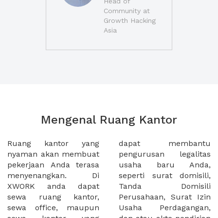
Head of
Community at
Growth Hacking
Asia
Mengenal Ruang Kantor
Ruang kantor yang
dapat membantu
nyaman akan membuat
pengurusan legalitas
pekerjaan Anda terasa
usaha baru Anda,
menyenangkan. Di
seperti surat domisili,
XWORK anda dapat
Tanda Domisili
sewa ruang kantor,
Perusahaan, Surat Izin
sewa office, maupun
Usaha Perdagangan,