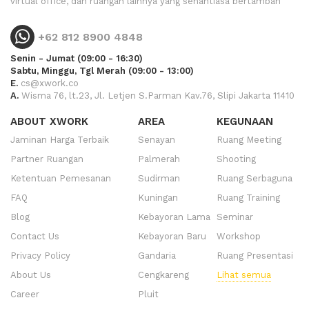
virtual office, dan ruangan lainnya yang senantiasa bertambah
+62 812 8900 4848
Senin - Jumat (09:00 - 16:30)
Sabtu, Minggu, Tgl Merah (09:00 - 13:00)
E.
cs@xwork.co
A.
Wisma 76, lt.23, Jl. Letjen S.Parman Kav.76, Slipi Jakarta 11410
ABOUT XWORK
AREA
KEGUNAAN
Jaminan Harga Terbaik
Senayan
Ruang Meeting
Partner Ruangan
Palmerah
Shooting
Ketentuan Pemesanan
Sudirman
Ruang Serbaguna
FAQ
Kuningan
Ruang Training
Blog
Kebayoran Lama
Seminar
Contact Us
Kebayoran Baru
Workshop
Privacy Policy
Gandaria
Ruang Presentasi
About Us
Cengkareng
Lihat semua
Career
Pluit