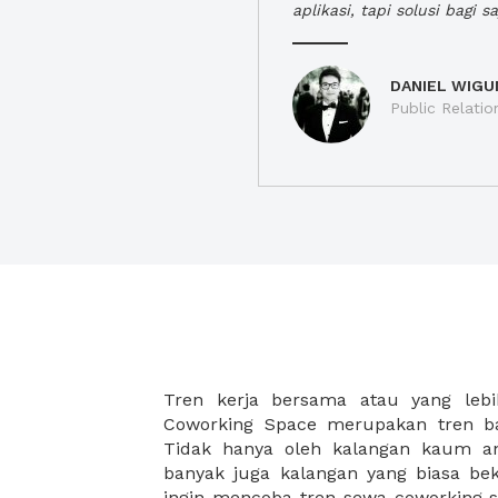
aplikasi, tapi solusi bagi sa
DANIEL WIGU
Public Relatio
Tren kerja bersama atau yang lebi
strategis, yang tersebar di berbagai
Coworking Space merupakan tren ba
membantu para wirausaha muda bek
Tidak hanya oleh kalangan kaum 
karena harga yang ditawarkan sang
banyak juga kalangan yang biasa beke
disesuaikan dengan budget masing-
ingin mencoba tren sewa coworking s
coworking space di XWORK akan