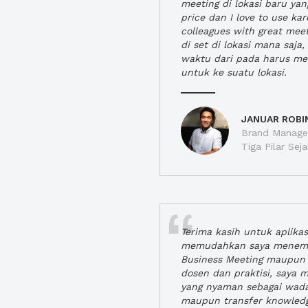
meeting di lokasi baru ya
price dan I love to use ka
colleagues with great mee
di set di lokasi mana saj
waktu dari pada harus m
untuk ke suatu lokasi.
JANUAR ROBI
Brand Manager
Tiga Pilar Se
Terima kasih untuk aplika
memudahkan saya menem
Business Meeting maupun 
dosen dan praktisi, saya
yang nyaman sebagai wada
maupun transfer knowled