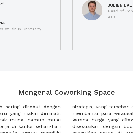
ya.
JULIEN DAL
Head of Com
Asia
NA
ns at Binus University
Mengenal Coworking Space
h sering disebut dengan
 kota di Indonesia. XWORK
ru yang makin diminati.
erja di coworking space
anak muda, namun mulai
at terjangkau dan dapat
rja di kantor sehari-hari
masing. Selain itu sewa
pace ini. XWORK memiliki
 membantu Anda untuk