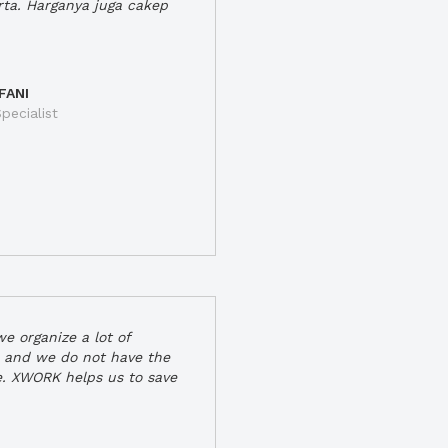
rta. Harganya juga cakep
FANI
pecialist
e organize a lot of
 and we do not have the
e. XWORK helps us to save