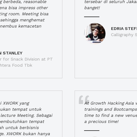
ng berbeda, reasonable
tersebar di seluruh Jaka
rena bisa impress other
banget!
ting room. Meeting bisa
a, sehingga menghemat
enembus kemacetan
EDRIA STEF
Calligraphy S
N STANLEY
 for Snack Division at PT
jahtera Food Tbk
si XWORK yang
At Growth Hacking Asia w
ukan tempat untuk
trainings and Bootcamps
lecture Meeting. Sebagai
time to find a new venu
 membutuhkan tempat
a precious time!
h untuk berbisnis
ge. XWORK bukan hanya