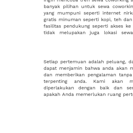
banyak pilihan untuk sewa coworking
menemukan komunitas atau jarin
yang mumpuni seperti internet nirka
membantu mengembangkan bisnis 
gratis minuman seperti kopi, teh da
fasilitas pendukung seperti akses ke
tidak melupakan juga lokasi sew
Setiap pertemuan adalah peluang, 
orang, atau berkapasitas hingga pu
dapat menjamin bahwa anda akan m
membutuhkan ruang rapat mewah
dan memberikan pengalaman tanpa 
fasilitas yang dirancang khusus unt
terpenting anda. Kami akan m
diperlakukan dengan baik dan sem
apakah Anda memerlukan ruang pert