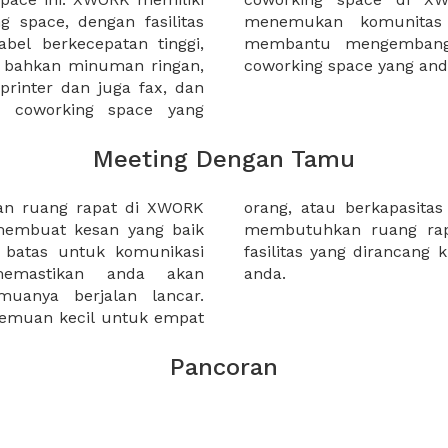
 space, dengan fasilitas
gan bisnis yang dapat
bel berkecepatan tinggi,
Anda ketika bekerja di
n bahkan minuman ringan,
coworking space yang an
 printer dan juga fax, dan
a coworking space yang
Meeting Dengan Tamu
dan ruang rapat di XWORK
luhan orang. Apakah anda
embuat kesan yang baik
? anda akan menemukan
batas untuk komunikasi
uk memastikan kesuksesan
emastikan anda akan
anda.
uanya berjalan lancar.
emuan kecil untuk empat
Pancoran