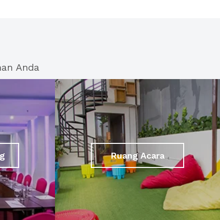
han Anda
g
Ruang Acara