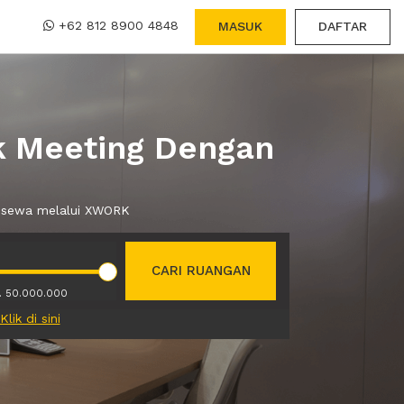
+62 812 8900 4848
MASUK
DAFTAR
k Meeting Dengan
a sewa melalui XWORK
CARI RUANGAN
. 50.000.000
Klik di sini