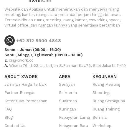
xwork.co
Website dan Aplikasi untuk menemukan dan menyewa ruang
meeting, kantor, ruang acara mulai dari perjam hingga bulanan.
Tersedia ribuan ruang meeting, ruang kantor, coworking space,
virtual office, dan ruangan lainnya yang senantiasa bertambah
+62 812 8900 4848
Senin - Jumat (09:00 - 16:30)
Sabtu, Minggu, Tgl Merah (09:00 - 13:00)
E.
cs@xwork.co
A.
Wisma 76, lt.23, Jl. Letjen S.Parman Kav.76, Slipi Jakarta 11410
ABOUT XWORK
AREA
KEGUNAAN
Jaminan Harga Terbaik
Senayan
Ruang Meeting
Partner Ruangan
Palmerah
Shooting
Ketentuan Pemesanan
Sudirman
Ruang Serbaguna
FAQ
Kuningan
Ruang Training
Blog
Kebayoran Lama
Seminar
Contact Us
Kebayoran Baru
Workshop