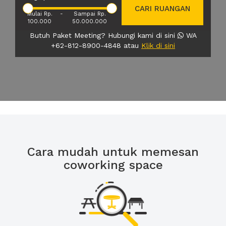
CARI RUANGAN
Mulai Rp.
-
Sampai Rp.
100.000
50.000.000
Butuh Paket Meeting? Hubungi kami di sini
WA
+62-812-8900-4848 atau
Klik di sini
Cara mudah untuk memesan
coworking space