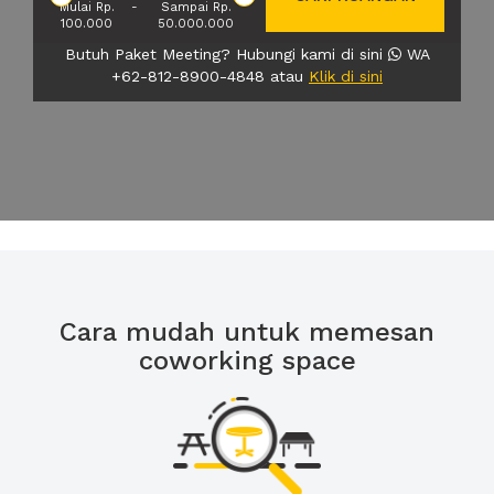
Mulai Rp.
-
Sampai Rp.
100.000
50.000.000
Butuh Paket Meeting? Hubungi kami di sini
WA
+62-812-8900-4848 atau
Klik di sini
Cara mudah untuk memesan
coworking space