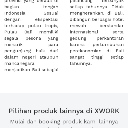
provinsi yang berada di
pelancong terbanyak
bagian tengah
setiap tahunnya. Tidak
Indonesia. Sesuai
mengherankan, di Bali,
dengan ekspektasi
dibangun berbagai hotel
terhadap pulau tropis,
mewah berstandar
Pulau Bali memiliki
internasional serta
segala pesona yang
gedung perkantoran
menarik para
karena pertumbuhan
pengunjung baik dari
perekonomian di Bali
dalam negeri ataupun
sangat tinggi setiap
mancanegara
tahunnya.
menjadikan Bali sebagai
Pilihan produk lainnya di XWORK
Mulai dan booking produk kami lainnya