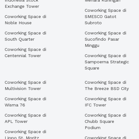
Indonesia Stock
Menara Kuningan
Exchange Tower
Coworking Space di
Coworking Space di
SMESCO Gatot
Noble House
Subroto
Coworking Space di
Coworking Space di
South Quarter
Sucofindo Pasar
Minggu
Coworking Space di
Centennial Tower
Coworking Space di
Sampoerna Strategic
Square
Coworking Space di
Coworking Space di
Multivision Tower
The Breeze BSD City
Coworking Space di
Coworking Space di
Wisma 76
IFC Tower
Coworking Space di
Coworking Space di
APL Tower
Chubb Square
Podium
Coworking Space di
Lippo St. Moritz
Coworking Space di