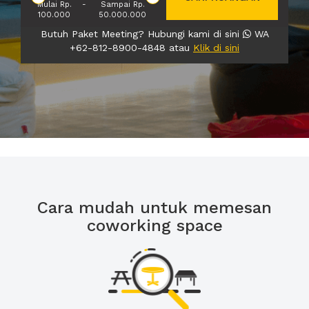
Mulai Rp.
-
Sampai Rp.
100.000
50.000.000
Butuh Paket Meeting? Hubungi kami di sini
WA
+62-812-8900-4848 atau
Klik di sini
Cara mudah untuk memesan
coworking space