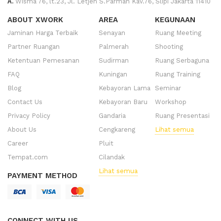
A.
Wisma 76, lt.23, Jl. Letjen S.Parman Kav.76, Slipi Jakarta 11410
ABOUT XWORK
AREA
KEGUNAAN
Jaminan Harga Terbaik
Senayan
Ruang Meeting
Partner Ruangan
Palmerah
Shooting
Ketentuan Pemesanan
Sudirman
Ruang Serbaguna
FAQ
Kuningan
Ruang Training
Blog
Kebayoran Lama
Seminar
Contact Us
Kebayoran Baru
Workshop
Privacy Policy
Gandaria
Ruang Presentasi
About Us
Cengkareng
Lihat semua
Career
Pluit
Tempat.com
Cilandak
Lihat semua
PAYMENT METHOD
CONNECT WITH US