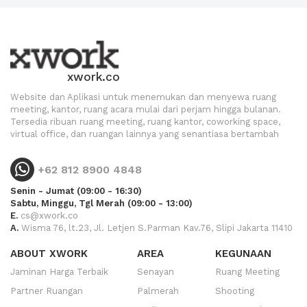
xwork.co
Website dan Aplikasi untuk menemukan dan menyewa ruang
meeting, kantor, ruang acara mulai dari perjam hingga bulanan.
Tersedia ribuan ruang meeting, ruang kantor, coworking space,
virtual office, dan ruangan lainnya yang senantiasa bertambah
+62 812 8900 4848
Senin - Jumat (09:00 - 16:30)
Sabtu, Minggu, Tgl Merah (09:00 - 13:00)
E.
cs@xwork.co
A.
Wisma 76, lt.23, Jl. Letjen S.Parman Kav.76, Slipi Jakarta 11410
ABOUT XWORK
AREA
KEGUNAAN
Jaminan Harga Terbaik
Senayan
Ruang Meeting
Partner Ruangan
Palmerah
Shooting