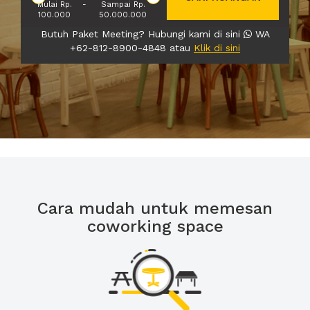
Mulai Rp.
-
Sampai Rp.
100.000
50.000.000
Butuh Paket Meeting? Hubungi kami di sini
WA
+62-812-8900-4848 atau
Klik di sini
Cara mudah untuk memesan
coworking space