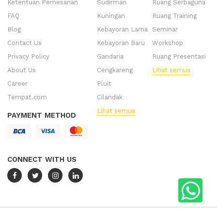
Ketentuan Pemesanan
Sudirman
Ruang Serbaguna
FAQ
Kuningan
Ruang Training
Blog
Kebayoran Lama
Seminar
Contact Us
Kebayoran Baru
Workshop
Privacy Policy
Gandaria
Ruang Presentasi
About Us
Cengkareng
Lihat semua
Career
Pluit
Tempat.com
Cilandak
Lihat semua
PAYMENT METHOD
CONNECT WITH US