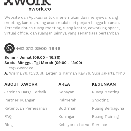
xwork.co
Website dan Aplikasi untuk menemukan dan menyewa ruang
meeting, kantor, ruang acara mulai dari perjam hingga bulanan.
Tersedia ribuan ruang meeting, ruang kantor, coworking space,
virtual office, dan ruangan lainnya yang senantiasa bertambah
+62 812 8900 4848
Senin - Jumat (09:00 - 16:30)
Sabtu, Minggu, Tgl Merah (09:00 - 13:00)
E.
cs@xwork.co
A.
Wisma 76, lt.23, Jl. Letjen S.Parman Kav.76, Slipi Jakarta 11410
ABOUT XWORK
AREA
KEGUNAAN
Jaminan Harga Terbaik
Senayan
Ruang Meeting
Partner Ruangan
Palmerah
Shooting
Ketentuan Pemesanan
Sudirman
Ruang Serbaguna
FAQ
Kuningan
Ruang Training
Blog
Kebayoran Lama
Seminar