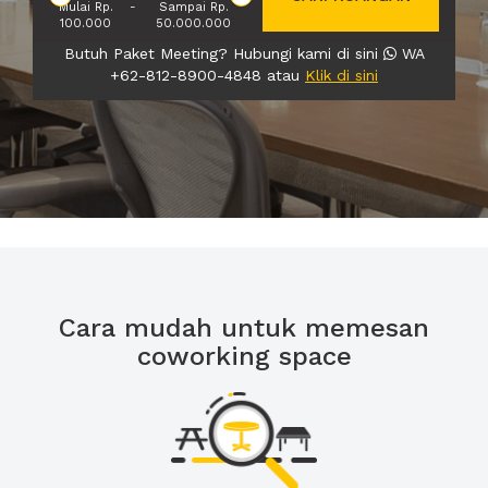
Mulai Rp.
-
Sampai Rp.
100.000
50.000.000
Butuh Paket Meeting? Hubungi kami di sini
WA
+62-812-8900-4848 atau
Klik di sini
Cara mudah untuk memesan
coworking space