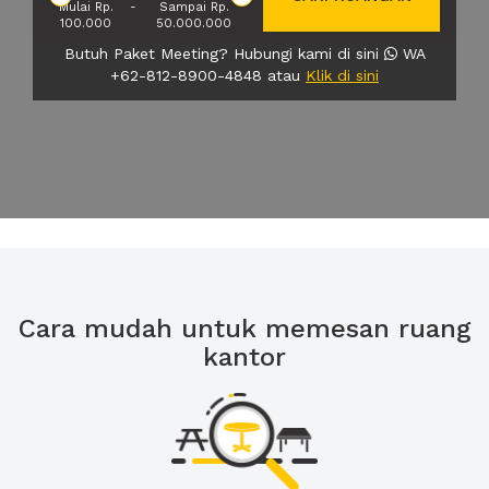
Mulai Rp.
-
Sampai Rp.
100.000
50.000.000
Butuh Paket Meeting? Hubungi kami di sini
WA
+62-812-8900-4848 atau
Klik di sini
Cara mudah untuk memesan ruang
kantor