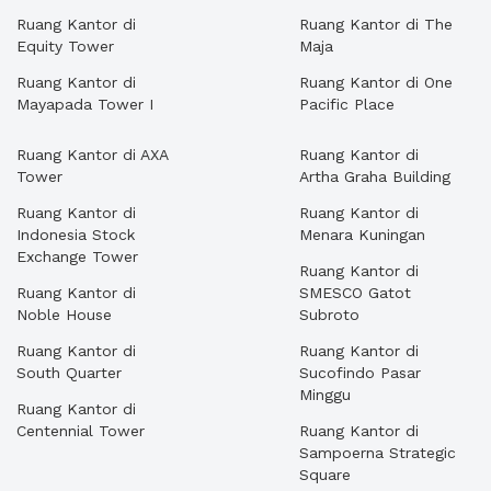
Ruang Kantor di
Ruang Kantor di The
Equity Tower
Maja
Ruang Kantor di
Ruang Kantor di One
Mayapada Tower I
Pacific Place
Ruang Kantor di AXA
Ruang Kantor di
Tower
Artha Graha Building
Ruang Kantor di
Ruang Kantor di
Indonesia Stock
Menara Kuningan
Exchange Tower
Ruang Kantor di
Ruang Kantor di
SMESCO Gatot
Noble House
Subroto
Ruang Kantor di
Ruang Kantor di
South Quarter
Sucofindo Pasar
Minggu
Ruang Kantor di
Centennial Tower
Ruang Kantor di
Sampoerna Strategic
Square