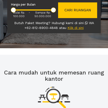
Harga per Bulan
CARI RUANGAN
Mulai Rp.
-
Sampai Rp.
100.000
50.000.000
Butuh Paket Meeting? Hubungi kami di sini
WA
+62-812-8900-4848 atau
Klik di sini
Cara mudah untuk memesan ruang
kantor