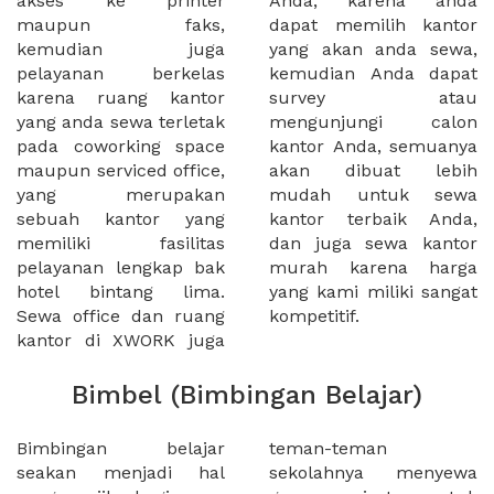
akses ke printer
Anda, karena anda
maupun faks,
dapat memilih kantor
kemudian juga
yang akan anda sewa,
pelayanan berkelas
kemudian Anda dapat
karena ruang kantor
survey atau
yang anda sewa terletak
mengunjungi calon
pada coworking space
kantor Anda, semuanya
maupun serviced office,
akan dibuat lebih
yang merupakan
mudah untuk sewa
sebuah kantor yang
kantor terbaik Anda,
memiliki fasilitas
dan juga sewa kantor
pelayanan lengkap bak
murah karena harga
hotel bintang lima.
yang kami miliki sangat
Sewa office dan ruang
kompetitif.
kantor di XWORK juga
Bimbel (Bimbingan Belajar)
Bimbingan belajar
teman-teman
seakan menjadi hal
sekolahnya menyewa