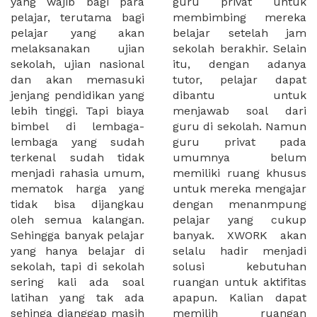
yang wajib bagi para
guru privat untuk
pelajar, terutama bagi
membimbing mereka
pelajar yang akan
belajar setelah jam
melaksanakan ujian
sekolah berakhir. Selain
sekolah, ujian nasional
itu, dengan adanya
dan akan memasuki
tutor, pelajar dapat
jenjang pendidikan yang
dibantu untuk
lebih tinggi. Tapi biaya
menjawab soal dari
bimbel di lembaga-
guru di sekolah. Namun
lembaga yang sudah
guru privat pada
terkenal sudah tidak
umumnya belum
menjadi rahasia umum,
memiliki ruang khusus
mematok harga yang
untuk mereka mengajar
tidak bisa dijangkau
dengan menanmpung
oleh semua kalangan.
pelajar yang cukup
Sehingga banyak pelajar
banyak. XWORK akan
yang hanya belajar di
selalu hadir menjadi
sekolah, tapi di sekolah
solusi kebutuhan
sering kali ada soal
ruangan untuk aktifitas
latihan yang tak ada
apapun. Kalian dapat
sehinga dianggap masih
memilih ruangan