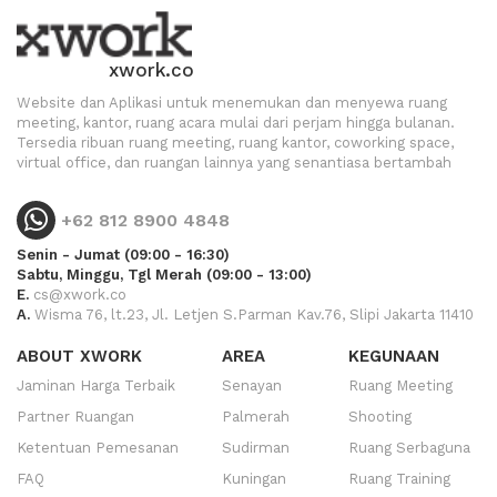
xwork.co
Website dan Aplikasi untuk menemukan dan menyewa ruang
meeting, kantor, ruang acara mulai dari perjam hingga bulanan.
Tersedia ribuan ruang meeting, ruang kantor, coworking space,
virtual office, dan ruangan lainnya yang senantiasa bertambah
+62 812 8900 4848
Senin - Jumat (09:00 - 16:30)
Sabtu, Minggu, Tgl Merah (09:00 - 13:00)
E.
cs@xwork.co
A.
Wisma 76, lt.23, Jl. Letjen S.Parman Kav.76, Slipi Jakarta 11410
ABOUT XWORK
AREA
KEGUNAAN
Jaminan Harga Terbaik
Senayan
Ruang Meeting
Partner Ruangan
Palmerah
Shooting
Ketentuan Pemesanan
Sudirman
Ruang Serbaguna
FAQ
Kuningan
Ruang Training