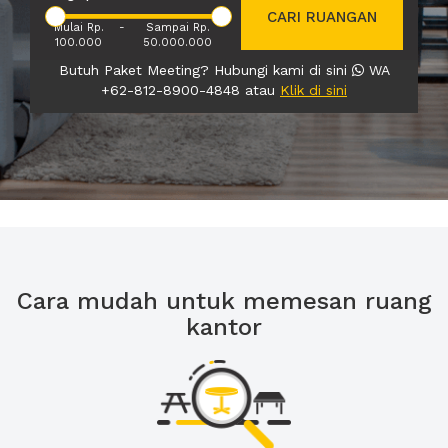
CARI RUANGAN
Mulai Rp.
-
Sampai Rp.
100.000
50.000.000
Butuh Paket Meeting? Hubungi kami di sini
WA
+62-812-8900-4848 atau
Klik di sini
Cara mudah untuk memesan ruang
kantor