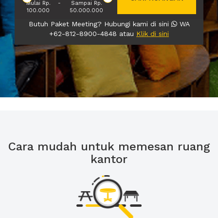
Mulai Rp.
-
Sampai Rp.
100.000
50.000.000
Butuh Paket Meeting? Hubungi kami di sini
WA
+62-812-8900-4848 atau
Klik di sini
Cara mudah untuk memesan ruang
kantor