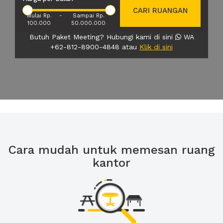
CARI RUANGAN
Mulai Rp.
-
Sampai Rp.
100.000
50.000.000
Butuh Paket Meeting? Hubungi kami di sini
WA
+62-812-8900-4848 atau
Klik di sini
Cara mudah untuk memesan ruang
kantor