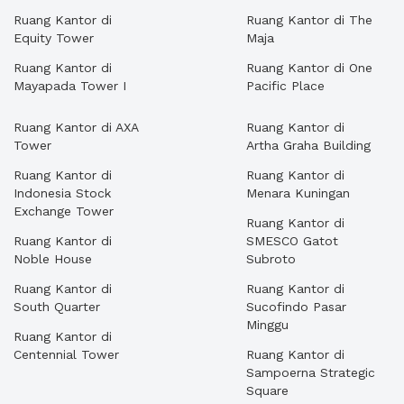
Ruang Kantor di
Ruang Kantor di The
Equity Tower
Maja
Ruang Kantor di
Ruang Kantor di One
Mayapada Tower I
Pacific Place
Ruang Kantor di AXA
Ruang Kantor di
Tower
Artha Graha Building
Ruang Kantor di
Ruang Kantor di
Indonesia Stock
Menara Kuningan
Exchange Tower
Ruang Kantor di
Ruang Kantor di
SMESCO Gatot
Noble House
Subroto
Ruang Kantor di
Ruang Kantor di
South Quarter
Sucofindo Pasar
Minggu
Ruang Kantor di
Centennial Tower
Ruang Kantor di
Sampoerna Strategic
Square