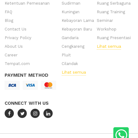
Ketentuan Pemesanan
Sudirman
Ruang Serbaguna
FAQ
Kuningan
Ruang Training
Blog
Kebayoran Lama
Seminar
Contact Us
Kebayoran Baru
Workshop
Privacy Policy
Gandaria
Ruang Presentasi
About Us
Cengkareng
Lihat semua
Career
Pluit
Tempat.com
Cilandak
Lihat semua
PAYMENT METHOD
CONNECT WITH US