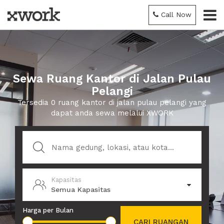
Call Now
Sewa Ruang Kantor di Jalan Pulau
Pelangi
Tersedia 0 ruang kantor di jalan pulau pelangi yang
dapat anda sewa melalui XWORK
Kapasitas
Semua Kapasitas
Harga per Bulan
CARI RUANGAN