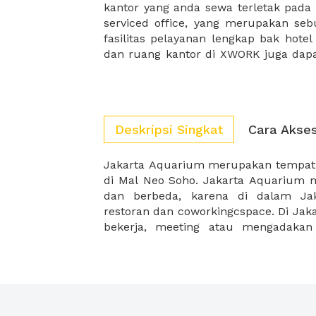
kantor yang anda sewa terletak pad
kantor Anda, semuanya akan dibuat
serviced office, yang merupakan seb
kantor terbaik Anda, dan juga sewa 
fasilitas pelayanan lengkap bak hotel
dan ruang kantor di XWORK juga da
Deskripsi Singkat
Cara Akse
Jakarta Aquarium merupakan tempat w
ambience yang menyendangkan kare
di Mal Neo Soho. Jakarta Aquarium
berbagai macam ikan dan ruangan yan
dan berbeda, karena di dalam Jak
restoran dan coworkingcspace. Di Ja
bekerja, meeting atau mengadakan