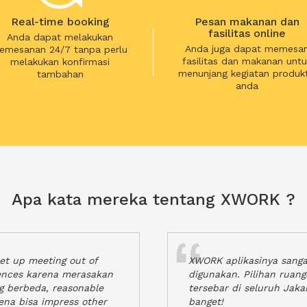
Real-time booking
Pesan makanan dan
fasilitas online
Anda dapat melakukan
Anda juga dapat memesa
emesanan 24/7 tanpa perlu
fasilitas dan makanan untu
melakukan konfirmasi
menunjang kegiatan produkt
tambahan
anda
Apa kata mereka tentang XWORK ?
t up meeting out of
XWORK aplikasinya sang
iences karena merasakan
digunakan. Pilihan ruan
ng berbeda, reasonable
tersebar di seluruh Jaka
rena bisa impress other
banget!