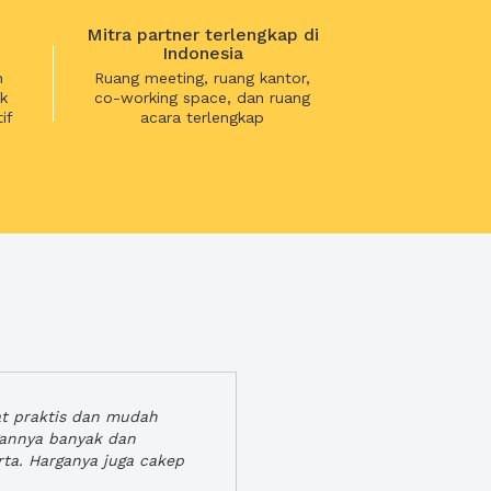
Mitra partner terlengkap di
Indonesia
n
Ruang meeting, ruang kantor,
k
co-working space, dan ruang
if
acara terlengkap
at praktis dan mudah
gannya banyak dan
rta. Harganya juga cakep