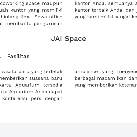
a coworking space maupun
 lebih mudah untuk sewa
uah kantor yang memiliki
kantor murah karena harga
 bintang lima. Sewa office
yang kami miliki sangat ko
pat membantu pengurusan
JAI Space
s
Fasilitas
isata baru yang terletak
na di kelilingi dengan
 memberikan suasana baru
g di dominasi warna biru
arta Aquarium tersedia
yang memberikan ketenan
karta Aquarium Anda dapat
 konferensi pers dengan