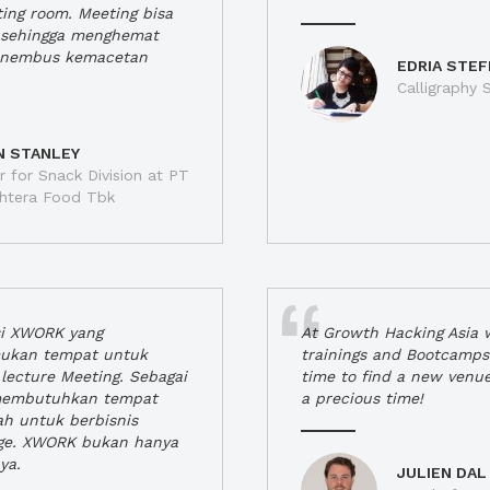
ting room. Meeting bisa
a, sehingga menghemat
enembus kemacetan
EDRIA STEF
Calligraphy S
N STANLEY
 for Snack Division at PT
jahtera Food Tbk
si XWORK yang
At Growth Hacking Asia w
ukan tempat untuk
trainings and Bootcamps
lecture Meeting. Sebagai
time to find a new venu
 membutuhkan tempat
a precious time!
h untuk berbisnis
ge. XWORK bukan hanya
ya.
JULIEN DAL