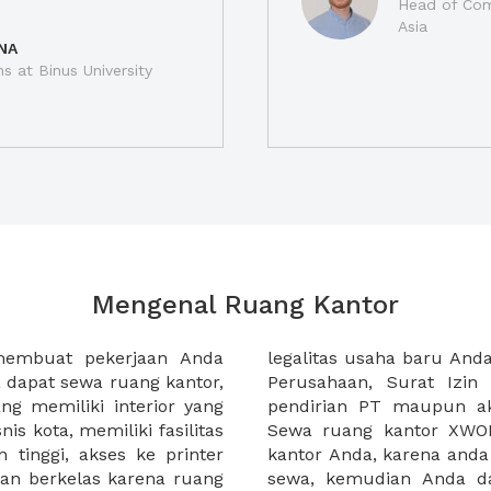
Head of Com
Asia
NA
ns at Binus University
Mengenal Ruang Kantor
membuat pekerjaan Anda
at domisili, Tanda Domisili
dapat sewa ruang kantor,
dagangan, dan atau akte
g memiliki interior yang
an CV untuk usaha Anda.
nis kota, memiliki fasilitas
empermudah proses sewa
n tinggi, akses ke printer
lih kantor yang akan anda
an berkelas karena ruang
 atau mengunjungi calon