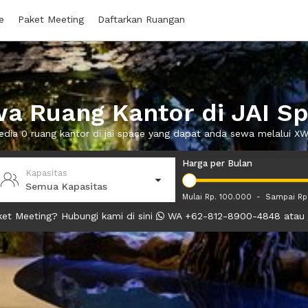
e
Paket Meeting
Daftarkan Ruangan
a Ruang Kantor di JAI S
edia 0 ruang kantor di jai space yang dapat anda sewa melalui 
Harga per Bulan
Kapasitas
Semua Kapasitas
Mulai Rp. 100.000
-
Sampai Rp
et Meeting? Hubungi kami di sini
WA +62-812-8900-4848 atau