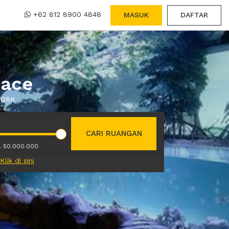
+62 812 8900 4848
MASUK
DAFTAR
pace
XWORK
CARI RUANGAN
. 50.000.000
Klik di sini