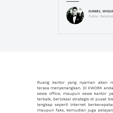
DANIEL WIGU
Public Relatio
Ruang kantor yang nyaman akan 
legalitas usaha baru Anda, seperti sur
terasa menyenangkan. Di XWORK anda 
Perusahaan, Surat Izin Usaha Per
sewa office, maupun sewa kantor yan
pendirian PT maupun akte pendiri
terbaik, berlokasi strategis di pusat bis
Sewa ruang kantor XWORK juga m
lengkap seperti internet berkecepata
kantor Anda, karena anda dapat memi
maupun faks, kemudian juga pelayan
sewa, kemudian Anda dapat survey