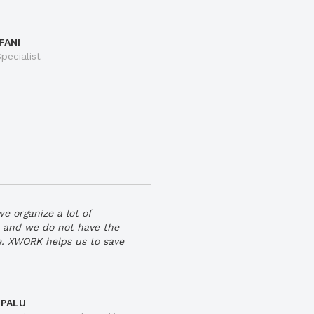
FANI
pecialist
e organize a lot of
 and we do not have the
e. XWORK helps us to save
 PALU