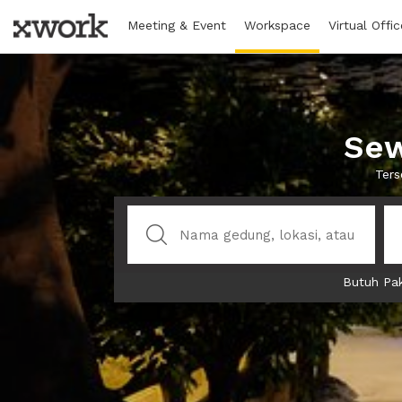
Meeting & Event
Workspace
Virtual Offic
Sew
Ters
Butuh Pak