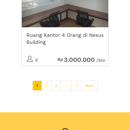
Ruang Kantor 4 Orang di Nexus
Building
3.000.000
Rp
4
/bln
1
2
3
...
7
Next