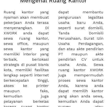
Mengenal Ruang Kantor
Ruang kantor yang
dapat membantu
nyaman akan membuat
pengurusan legalitas
pekerjaan Anda terasa
usaha baru Anda,
menyenangkan. Di
seperti surat domisili,
XWORK anda dapat
Tanda Domisili
sewa ruang kantor,
Perusahaan, Surat Izin
sewa office, maupun
Usaha Perdagangan,
sewa kantor yang
dan atau akte pendirian
memiliki interior yang
PT maupun akte
terbaik, berlokasi
pendirian CV untuk
strategis di pusat bisnis
usaha Anda. Sewa
kota, memiliki fasilitas
ruang kantor XWORK
lengkap seperti internet
juga mempermudah
berkecepatan tinggi,
proses sewa kantor
akses ke printer
Anda, karena anda
maupun faks,
dapat memilih kantor
kemudian juga
yang akan anda sewa,
pelayanan berkelas
kemudian Anda dapat
karena ruang kantor
survey atau