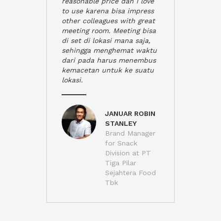
reasonable price dan I love
to use karena bisa impress
other colleagues with great
meeting room. Meeting bisa
di set di lokasi mana saja,
sehingga menghemat waktu
dari pada harus menembus
kemacetan untuk ke suatu
lokasi.
JANUAR ROBIN
STANLEY
Brand Manager
for Snack
Division at PT
Tiga Pilar
Sejahtera Food
Tbk