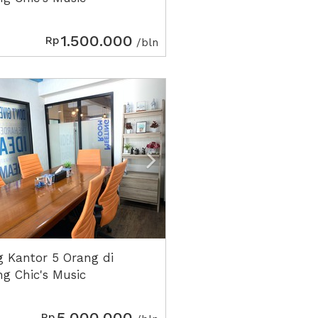
1.500.000
Rp
/bln
ious
Next2
 Kantor 5 Orang di
g Chic's Music
5.000.000
Rp