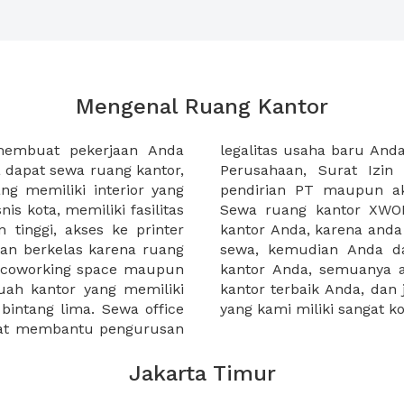
Mengenal Ruang Kantor
membuat pekerjaan Anda
at domisili, Tanda Domisili
dapat sewa ruang kantor,
dagangan, dan atau akte
g memiliki interior yang
an CV untuk usaha Anda.
nis kota, memiliki fasilitas
empermudah proses sewa
n tinggi, akses ke printer
lih kantor yang akan anda
an berkelas karena ruang
 atau mengunjungi calon
a coworking space maupun
 lebih mudah untuk sewa
uah kantor yang memiliki
kantor murah karena harga
 bintang lima. Sewa office
yang kami miliki sangat ko
pat membantu pengurusan
Jakarta Timur