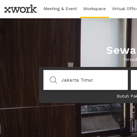
Meeting & Event
Workspace
Virtual Offic
Sewa 
Tersed
Butuh Pak