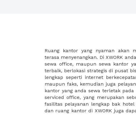
Ruang kantor yang nyaman akan 
legalitas usaha baru Anda, seperti sur
terasa menyenangkan. Di XWORK anda 
Perusahaan, Surat Izin Usaha Per
sewa office, maupun sewa kantor yan
pendirian PT maupun akte pendiri
terbaik, berlokasi strategis di pusat bis
Sewa ruang kantor XWORK juga m
lengkap seperti internet berkecepata
kantor Anda, karena anda dapat memi
maupun faks, kemudian juga pelayan
sewa, kemudian Anda dapat survey
kantor yang anda sewa terletak pad
kantor Anda, semuanya akan dibuat
serviced office, yang merupakan seb
kantor terbaik Anda, dan juga sewa 
fasilitas pelayanan lengkap bak hotel
dan ruang kantor di XWORK juga da