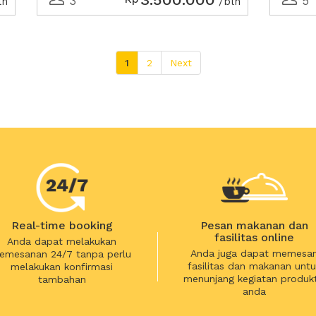
3
5
ln
/bln
1
2
Next
Real-time booking
Pesan makanan dan
fasilitas online
Anda dapat melakukan
Anda juga dapat memesa
emesanan 24/7 tanpa perlu
fasilitas dan makanan untu
melakukan konfirmasi
menunjang kegiatan produkt
tambahan
anda