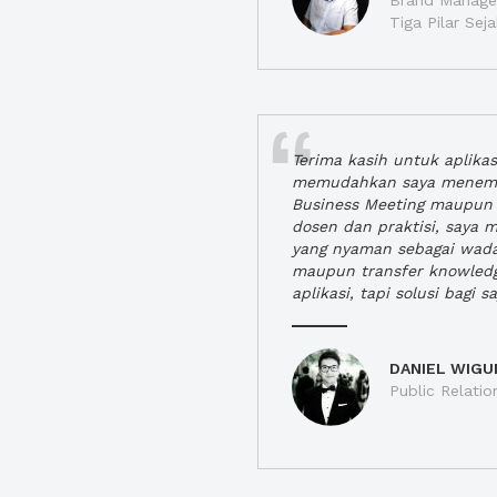
Brand Manager
Tiga Pilar Se
Terima kasih untuk aplika
memudahkan saya menem
Business Meeting maupun 
dosen dan praktisi, saya
yang nyaman sebagai wada
maupun transfer knowled
aplikasi, tapi solusi bagi sa
DANIEL WIGU
Public Relatio