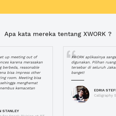
Apa kata mereka tentang XWORK ?
t up meeting out of
XWORK aplikasinya sang
iences karena merasakan
digunakan. Pilihan ruan
ng berbeda, reasonable
tersebar di seluruh Jaka
rena bisa impress other
banget!
ting room. Meeting bisa
a, sehingga menghemat
enembus kemacetan
EDRIA STEF
Calligraphy S
N STANLEY