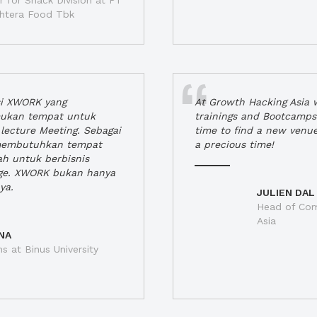
 for Snack Division at PT
jahtera Food Tbk
si XWORK yang
At Growth Hacking Asia w
ukan tempat untuk
trainings and Bootcamps
lecture Meeting. Sebagai
time to find a new venu
 membutuhkan tempat
a precious time!
h untuk berbisnis
ge. XWORK bukan hanya
ya.
JULIEN DAL
Head of Com
Asia
NA
ns at Binus University