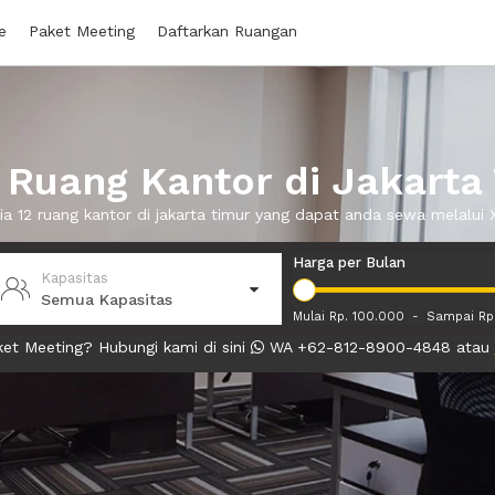
e
Paket Meeting
Daftarkan Ruangan
Ruang Kantor di Jakarta
ia 12 ruang kantor di jakarta timur yang dapat anda sewa melalu
Harga per Bulan
Kapasitas
Semua Kapasitas
Mulai Rp. 100.000
-
Sampai Rp
et Meeting? Hubungi kami di sini
WA +62-812-8900-4848 atau