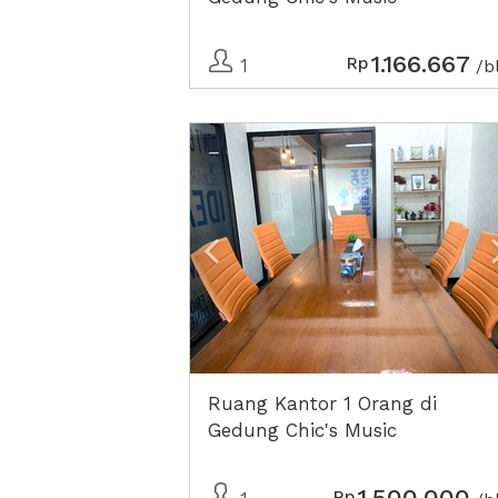
1.166.667
Rp
1
/b
Previous
Ruang Kantor 1 Orang di
Gedung Chic's Music
1.500.000
Rp