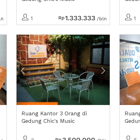
1.333.333
Rp
1
1
ln
/bln
Next2
Previous
Next2
Prev
Ruang Kantor 3 Orang di
Ruang
Gedung Chic's Music
Gedun
3.500.000
Rp