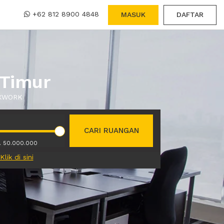
+62 812 8900 4848
MASUK
DAFTAR
 Timur
i XWORK
CARI RUANGAN
. 50.000.000
Klik di sini