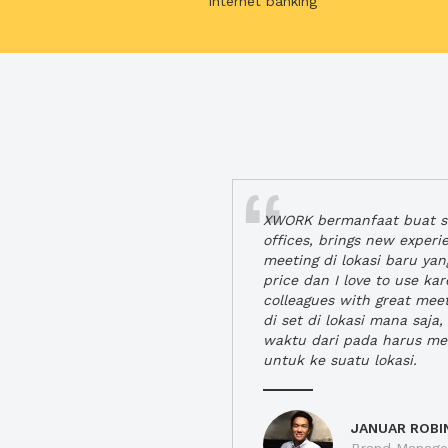
internet banking
XWORK bermanfaat buat se
offices, brings new exper
meeting di lokasi baru ya
price dan I love to use ka
colleagues with great mee
di set di lokasi mana saj
waktu dari pada harus m
untuk ke suatu lokasi.
JANUAR ROBI