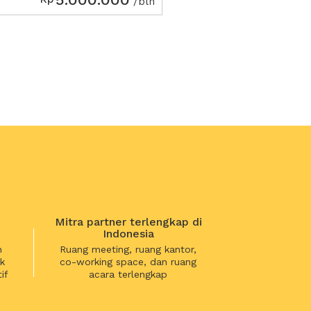
/bln
Mitra partner terlengkap di
Indonesia
n
Ruang meeting, ruang kantor,
k
co-working space, dan ruang
if
acara terlengkap