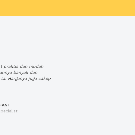
at praktis dan mudah
gannya banyak dan
rta. Harganya juga cakep
FANI
pecialist