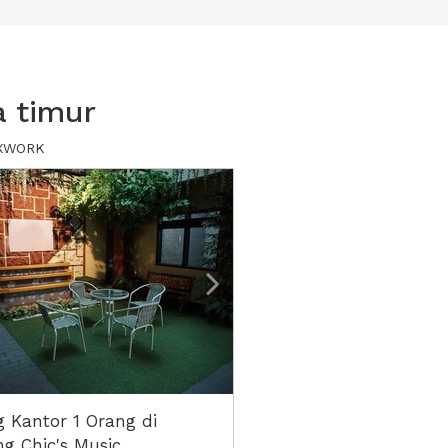
a timur
i XWORK
ious
Next2
 Kantor 1 Orang di
g Chic's Music