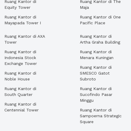
Ruang Kantor di
Ruang Kantor di The
Equity Tower
Maja
Ruang Kantor di
Ruang Kantor di One
Mayapada Tower I
Pacific Place
Ruang Kantor di AXA
Ruang Kantor di
Tower
Artha Graha Building
Ruang Kantor di
Ruang Kantor di
Indonesia Stock
Menara Kuningan
Exchange Tower
Ruang Kantor di
Ruang Kantor di
SMESCO Gatot
Noble House
Subroto
Ruang Kantor di
Ruang Kantor di
South Quarter
Sucofindo Pasar
Minggu
Ruang Kantor di
Centennial Tower
Ruang Kantor di
Sampoerna Strategic
Square