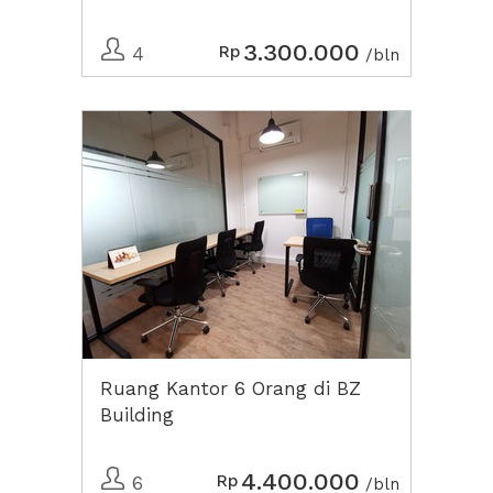
3.300.000
Rp
4
/bln
Ruang Kantor 6 Orang di BZ
Building
4.400.000
Rp
6
/bln