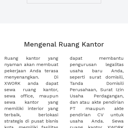
Mengenal Ruang Kantor
Ruang kantor yang
dapat membantu
nyaman akan membuat
pengurusan legalitas
pekerjaan Anda terasa
usaha baru Anda,
menyenangkan. Di
seperti surat domisili,
XWORK anda dapat
Tanda Domisili
sewa ruang kantor,
Perusahaan, Surat Izin
sewa office, maupun
Usaha Perdagangan,
sewa kantor yang
dan atau akte pendirian
memiliki interior yang
PT maupun akte
terbaik, berlokasi
pendirian CV untuk
strategis di pusat bisnis
usaha Anda. Sewa
kota, memiliki fasilitas
ruang kantor XWORK