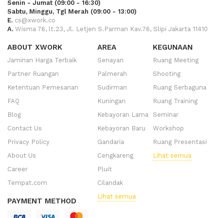
Senin - Jumat (09:00 - 16:30)
Sabtu, Minggu, Tgl Merah (09:00 - 13:00)
E.
cs@xwork.co
A.
Wisma 76, lt.23, Jl. Letjen S.Parman Kav.76, Slipi Jakarta 11410
ABOUT XWORK
AREA
KEGUNAAN
Jaminan Harga Terbaik
Senayan
Ruang Meeting
Partner Ruangan
Palmerah
Shooting
Ketentuan Pemesanan
Sudirman
Ruang Serbaguna
FAQ
Kuningan
Ruang Training
Blog
Kebayoran Lama
Seminar
Contact Us
Kebayoran Baru
Workshop
Privacy Policy
Gandaria
Ruang Presentasi
About Us
Cengkareng
Lihat semua
Career
Pluit
Tempat.com
Cilandak
Lihat semua
PAYMENT METHOD