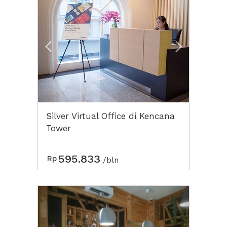
Silver Virtual Office di Kencana
Tower
595.833
Rp
/bln
Previous
Next2