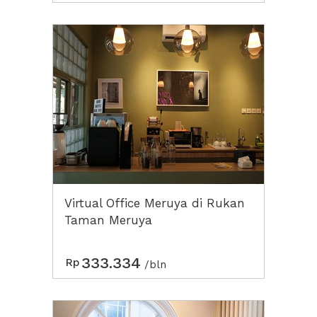
Virtual Office Meruya di Rukan
Taman Meruya
333.334
Rp
/bln
Previous
Next2