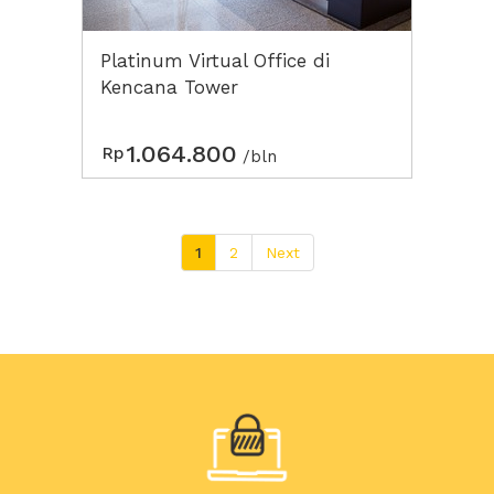
Platinum Virtual Office di
Kencana Tower
1.064.800
Rp
/bln
1
2
Next