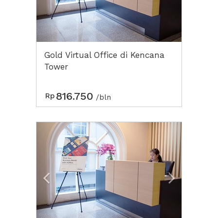
Gold Virtual Office di Kencana
Tower
816.750
Rp
/bln
Previous
Next2