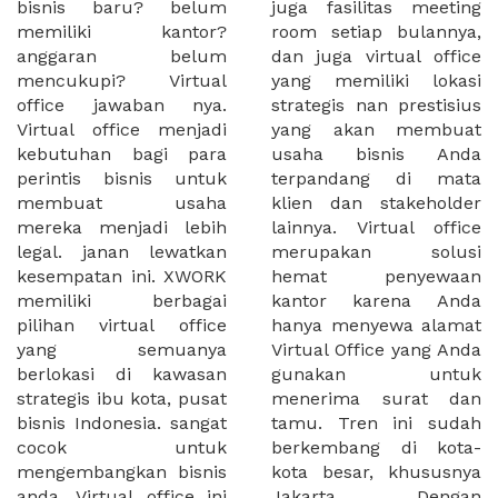
bisnis baru? belum
juga fasilitas meeting
memiliki kantor?
room setiap bulannya,
anggaran belum
dan juga virtual office
mencukupi? Virtual
yang memiliki lokasi
office jawaban nya.
strategis nan prestisius
Virtual office menjadi
yang akan membuat
kebutuhan bagi para
usaha bisnis Anda
perintis bisnis untuk
terpandang di mata
membuat usaha
klien dan stakeholder
mereka menjadi lebih
lainnya. Virtual office
legal. janan lewatkan
merupakan solusi
kesempatan ini. XWORK
hemat penyewaan
memiliki berbagai
kantor karena Anda
pilihan virtual office
hanya menyewa alamat
yang semuanya
Virtual Office yang Anda
berlokasi di kawasan
gunakan untuk
strategis ibu kota, pusat
menerima surat dan
bisnis Indonesia. sangat
tamu. Tren ini sudah
cocok untuk
berkembang di kota-
mengembangkan bisnis
kota besar, khususnya
anda. Virtual office ini
Jakarta. Dengan