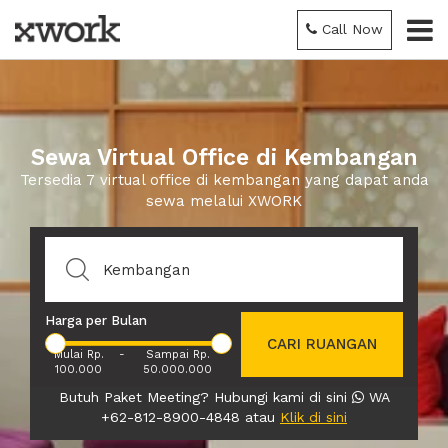
Call Now
Sewa Virtual Office di Kembangan
Tersedia 7 virtual office di kembangan yang dapat anda
sewa melalui XWORK
Harga per Bulan
CARI RUANGAN
Mulai Rp.
-
Sampai Rp.
100.000
50.000.000
Butuh Paket Meeting? Hubungi kami di sini
WA
+62-812-8900-4848 atau
Klik di sini