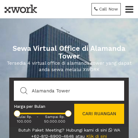
Call Now
Sewa Virtual Office di Alamanda
Tower
Tersedia 4 virtual office di alamanda tower yang dapat
anda sewa melalui XWORK
Harga per Bulan
CARI RUANGAN
Mulai Rp.
-
Sampai Rp.
100.000
50.000.000
Butuh Paket Meeting? Hubungi kami di sini
WA
+62-812-8900-4848 atau
Klik di sini