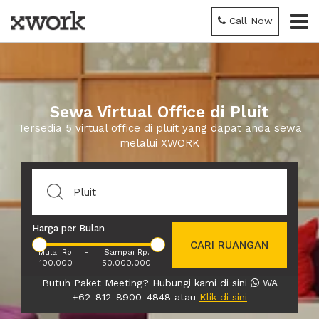
Call Now
Sewa Virtual Office di Pluit
Tersedia 5 virtual office di pluit yang dapat anda sewa
melalui XWORK
Harga per Bulan
CARI RUANGAN
Mulai Rp.
-
Sampai Rp.
100.000
50.000.000
Butuh Paket Meeting? Hubungi kami di sini
WA
+62-812-8900-4848 atau
Klik di sini