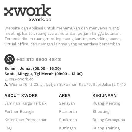
xwork.co
Website dan Aplikasi untuk menemukan dan menyewa ruang
meeting, kantor, ruang acara mulai dari perjam hingga bulanan.
Tersedia ribuan ruang meeting, ruang kantor, coworking space,
virtual office, dan ruangan lainnya yang senantiasa bertambah
+62 812 8900 4848
Senin - Jumat (09:00 - 16:30)
Sabtu, Minggu, Tgl Merah (09:00 - 13:00)
E.
cs@xwork.co
A.
Wisma 76, lt.23, Jl. Letjen S.Parman Kav.76, Slipi Jakarta 11410
ABOUT XWORK
AREA
KEGUNAAN
Jaminan Harga Terbaik
Senayan
Ruang Meeting
Partner Ruangan
Palmerah
Shooting
Ketentuan Pemesanan
Sudirman
Ruang Serbaguna
FAQ
Kuningan
Ruang Training