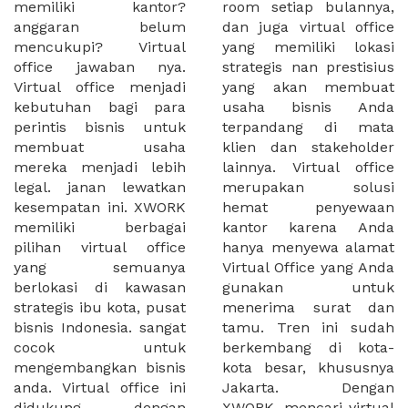
memiliki kantor?
room setiap bulannya,
anggaran belum
dan juga virtual office
mencukupi? Virtual
yang memiliki lokasi
office jawaban nya.
strategis nan prestisius
Virtual office menjadi
yang akan membuat
kebutuhan bagi para
usaha bisnis Anda
perintis bisnis untuk
terpandang di mata
membuat usaha
klien dan stakeholder
mereka menjadi lebih
lainnya. Virtual office
legal. janan lewatkan
merupakan solusi
kesempatan ini. XWORK
hemat penyewaan
memiliki berbagai
kantor karena Anda
pilihan virtual office
hanya menyewa alamat
yang semuanya
Virtual Office yang Anda
berlokasi di kawasan
gunakan untuk
strategis ibu kota, pusat
menerima surat dan
bisnis Indonesia. sangat
tamu. Tren ini sudah
cocok untuk
berkembang di kota-
mengembangkan bisnis
kota besar, khususnya
anda. Virtual office ini
Jakarta. Dengan
didukung dengan
XWORK, mencari virtual