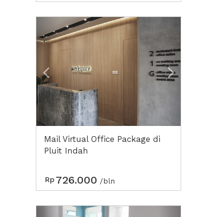
Previous
Next2
Mail Virtual Office Package di
Pluit Indah
726.000
Rp
/bln
Previous
Next2