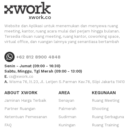
xwork.co
Website dan Aplikasi untuk menemukan dan menyewa ruang
meeting, kantor, ruang acara mulai dari perjam hingga bulanan.
Tersedia ribuan ruang meeting, ruang kantor, coworking space,
virtual office, dan ruangan lainnya yang senantiasa bertambah
+62 812 8900 4848
Senin - Jumat (09:00 - 16:30)
Sabtu, Minggu, Tgl Merah (09:00 - 13:00)
E.
cs@xwork.co
A.
Wisma 76, lt.23, Jl. Letjen S.Parman Kav.76, Slipi Jakarta 11410
ABOUT XWORK
AREA
KEGUNAAN
Jaminan Harga Terbaik
Senayan
Ruang Meeting
Partner Ruangan
Palmerah
Shooting
Ketentuan Pemesanan
Sudirman
Ruang Serbaguna
FAQ
Kuningan
Ruang Training