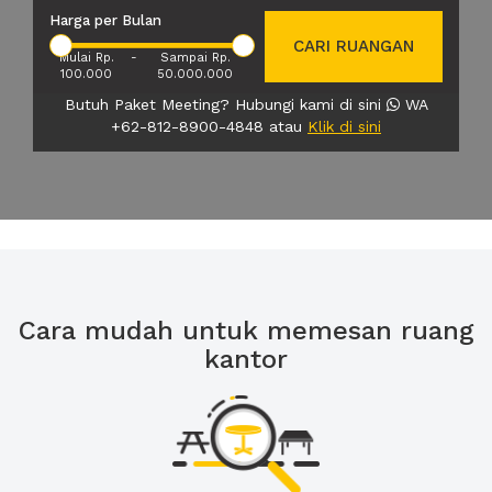
Harga per Bulan
CARI RUANGAN
Mulai Rp.
-
Sampai Rp.
100.000
50.000.000
Butuh Paket Meeting? Hubungi kami di sini
WA
+62-812-8900-4848 atau
Klik di sini
Cara mudah untuk memesan ruang
kantor