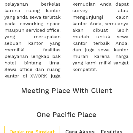
pelayanan berkelas
kemudian Anda dapat
karena ruang kantor
survey atau
yang anda sewa terletak
mengunjungi calon
pada coworking space
kantor Anda, semuanya
maupun serviced office,
akan dibuat lebih
yang merupakan
mudah untuk sewa
sebuah kantor yang
kantor terbaik Anda,
memiliki fasilitas
dan juga sewa kantor
pelayanan lengkap bak
murah karena harga
hotel bintang lima.
yang kami miliki sangat
Sewa office dan ruang
kompetitif.
kantor di XWORK juga
Meeting Place With Client
One Pacific Place
Deskripsi Singkat
Cara Akses
Fasilitas