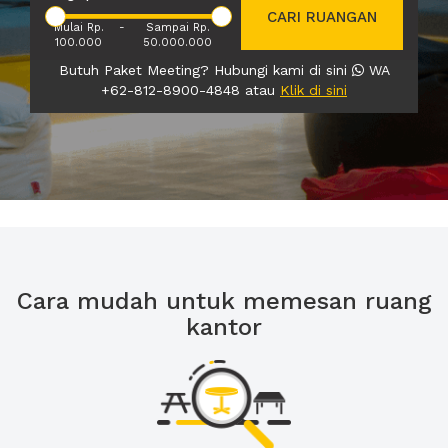
CARI RUANGAN
Mulai Rp.
-
Sampai Rp.
100.000
50.000.000
Butuh Paket Meeting? Hubungi kami di sini
WA
+62-812-8900-4848 atau
Klik di sini
Cara mudah untuk memesan ruang
kantor