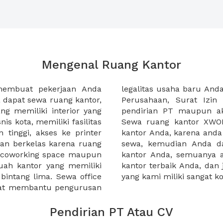
Mengenal Ruang Kantor
membuat pekerjaan Anda
at domisili, Tanda Domisili
dapat sewa ruang kantor,
dagangan, dan atau akte
g memiliki interior yang
an CV untuk usaha Anda.
nis kota, memiliki fasilitas
empermudah proses sewa
n tinggi, akses ke printer
lih kantor yang akan anda
an berkelas karena ruang
 atau mengunjungi calon
a coworking space maupun
 lebih mudah untuk sewa
uah kantor yang memiliki
kantor murah karena harga
 bintang lima. Sewa office
yang kami miliki sangat ko
pat membantu pengurusan
Pendirian PT Atau CV