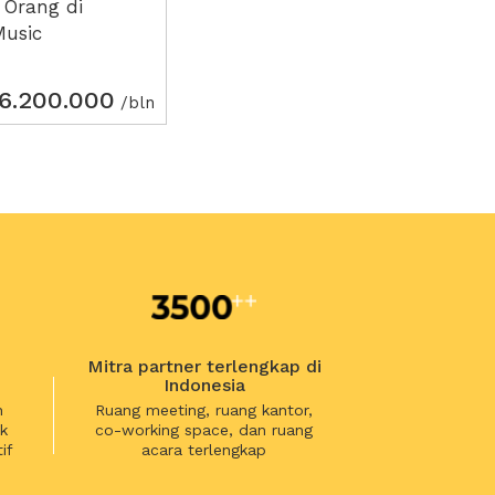
 Orang di
Music
6.200.000
/bln
Mitra partner terlengkap di
Indonesia
n
Ruang meeting, ruang kantor,
k
co-working space, dan ruang
if
acara terlengkap