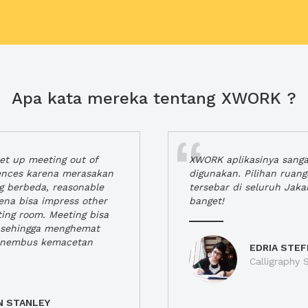
Apa kata mereka tentang XWORK ?
t up meeting out of
XWORK aplikasinya sang
iences karena merasakan
digunakan. Pilihan ruan
ng berbeda, reasonable
tersebar di seluruh Jaka
rena bisa impress other
banget!
ting room. Meeting bisa
a, sehingga menghemat
enembus kemacetan
EDRIA STEF
Calligraphy S
N STANLEY