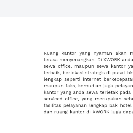
Ruang kantor yang nyaman akan 
legalitas usaha baru Anda, seperti sur
terasa menyenangkan. Di XWORK anda 
Perusahaan, Surat Izin Usaha Per
sewa office, maupun sewa kantor yan
pendirian PT maupun akte pendiri
terbaik, berlokasi strategis di pusat bis
Sewa ruang kantor XWORK juga m
lengkap seperti internet berkecepata
kantor Anda, karena anda dapat memi
maupun faks, kemudian juga pelayan
sewa, kemudian Anda dapat survey
kantor yang anda sewa terletak pad
kantor Anda, semuanya akan dibuat
serviced office, yang merupakan seb
kantor terbaik Anda, dan juga sewa 
fasilitas pelayanan lengkap bak hotel
dan ruang kantor di XWORK juga da