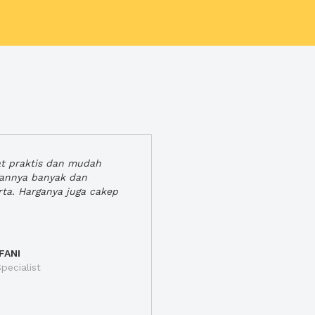
at praktis dan mudah
gannya banyak dan
rta. Harganya juga cakep
FANI
pecialist