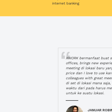
internet banking
XWORK bermanfaat buat se
offices, brings new exper
meeting di lokasi baru ya
price dan I love to use ka
colleagues with great mee
di set di lokasi mana saj
waktu dari pada harus m
untuk ke suatu lokasi.
JANUAR ROBI