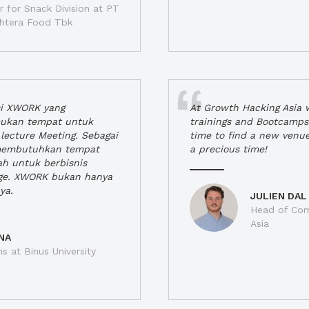
 for Snack Division at PT
jahtera Food Tbk
si XWORK yang
At Growth Hacking Asia w
ukan tempat untuk
trainings and Bootcamps
lecture Meeting. Sebagai
time to find a new venu
 membutuhkan tempat
a precious time!
h untuk berbisnis
ge. XWORK bukan hanya
ya.
JULIEN DAL
Head of Com
Asia
NA
ns at Binus University