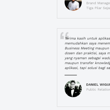
Brand Manager
Tiga Pilar Se
Terima kasih untuk aplika
memudahkan saya menem
Business Meeting maupun 
dosen dan praktisi, saya
yang nyaman sebagai wada
maupun transfer knowled
aplikasi, tapi solusi bagi sa
DANIEL WIGU
Public Relatio