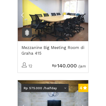
Mezzanine Big Meeting Room di
Graha 415
140.000
Rp
12
/jam
Previous
Next2
4
Rp 575.000 /halfday