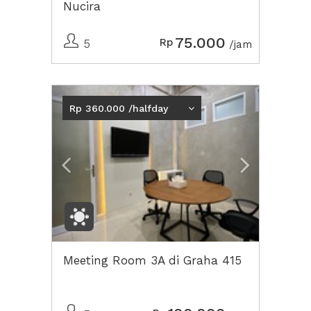
Nucira
75.000
Rp
5
/jam
Previous
Next2
Rp 360.000 /halfday
Meeting Room 3A di Graha 415