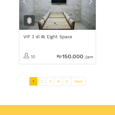
VIP 3 di At Eight Space
150.000
Rp
10
/jam
1
2
3
4
5
Next