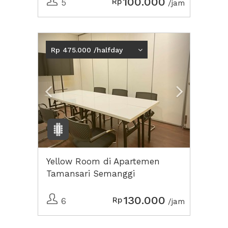
100.000
Rp
5
/jam
Previous
Next2
Rp 475.000 /halfday
Yellow Room di Apartemen
Tamansari Semanggi
130.000
Rp
6
/jam