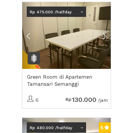
Previous
Next2
Rp 475.000 /halfday
Green Room di Apartemen
Tamansari Semanggi
130.000
Rp
6
/jam
Previous
Next2
5
Rp 480.000 /halfday