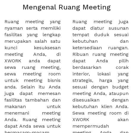
Mengenal Ruang Meeting
Ruang meeting yang
Ruang meeting juga
nyaman serta memiliki
dapat diatur susunan
fasilitas yang lengkap
tempat duduk sesuai
merupakan salah satu
kebutuhan dan
kunci kesuksesan
ketersediaan ruangan.
meeting Anda, di
Ribuan ruang meeting
XWORK anda dapat
dapat Anda pilih
sewa ruang meeting,
berdasarkan corak
sewa meeting room
interior, lokasi yang
untuk meeting bisnis
strategis, harga yang
anda. Selain itu Anda
sesuai dengan budget
juga dapat memesan
meeting Anda, ataupun
fasilitas tambahan dan
disesuaikan dengan
makanan untuk
kebutuhan klien Anda.
menemani meeting
Sewa meeting room di
Anda. Ruang meeting
XWORK akan
dapat Anda sewa untuk
mempermudah
bermacam-macam
meeting Anda dan