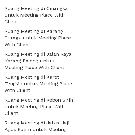
Ruang Meeting di Cinangka
untuk Meeting Place With
Client
Ruang Meeting di Karang
Suraga untuk Meeting Place
With Client
Ruang Meeting di Jalan Raya
Karang Bolong untuk
Meeting Place With Client
Ruang Meeting di Karet
Tengsin untuk Meeting Place
With Client
Ruang Meeting di Kebon Sirih
untuk Meeting Place With
Client
Ruang Meeting di Jalan Haji
Agus Salim untuk Meeting