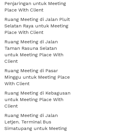
Penjaringan untuk Meeting
Place With Client
Ruang Meeting di Jalan Pluit
Selatan Raya untuk Meeting
Place With Client
Ruang Meeting di Jalan
Taman Rasuna Selatan
untuk Meeting Place With
Client
Ruang Meeting di Pasar
Minggu untuk Meeting Place
With Client
Ruang Meeting di Kebagusan
untuk Meeting Place With
Client
Ruang Meeting di Jalan
Letjen. Terminal Bus
Simatupang untuk Meeting