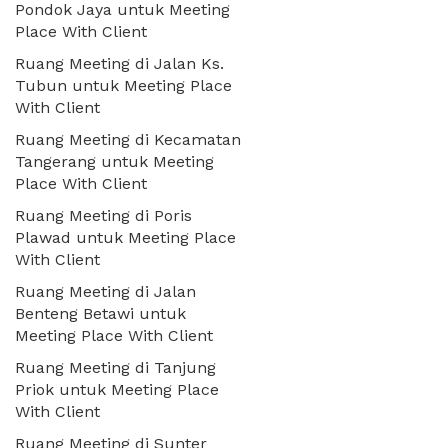
Pondok Jaya untuk Meeting
Place With Client
Ruang Meeting di Jalan Ks.
Tubun untuk Meeting Place
With Client
Ruang Meeting di Kecamatan
Tangerang untuk Meeting
Place With Client
Ruang Meeting di Poris
Plawad untuk Meeting Place
With Client
Ruang Meeting di Jalan
Benteng Betawi untuk
Meeting Place With Client
Ruang Meeting di Tanjung
Priok untuk Meeting Place
With Client
Ruang Meeting di Sunter