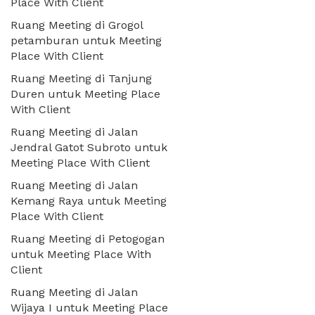
Place With Client
Ruang Meeting di Grogol
petamburan untuk Meeting
Place With Client
Ruang Meeting di Tanjung
Duren untuk Meeting Place
With Client
Ruang Meeting di Jalan
Jendral Gatot Subroto untuk
Meeting Place With Client
Ruang Meeting di Jalan
Kemang Raya untuk Meeting
Place With Client
Ruang Meeting di Petogogan
untuk Meeting Place With
Client
Ruang Meeting di Jalan
Wijaya I untuk Meeting Place