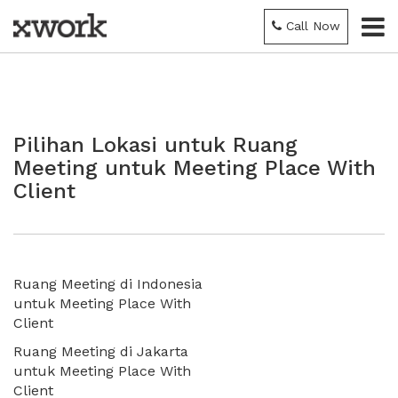
Call Now
Pilihan Lokasi untuk Ruang
Meeting untuk Meeting Place With
Client
Ruang Meeting di Indonesia
untuk Meeting Place With
Client
Ruang Meeting di Jakarta
untuk Meeting Place With
Client