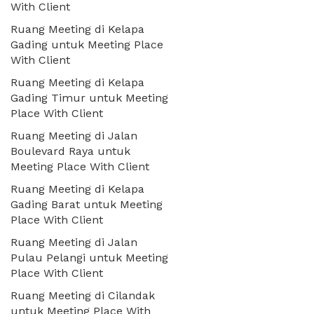
With Client
Ruang Meeting di Kelapa
Gading untuk Meeting Place
With Client
Ruang Meeting di Kelapa
Gading Timur untuk Meeting
Place With Client
Ruang Meeting di Jalan
Boulevard Raya untuk
Meeting Place With Client
Ruang Meeting di Kelapa
Gading Barat untuk Meeting
Place With Client
Ruang Meeting di Jalan
Pulau Pelangi untuk Meeting
Place With Client
Ruang Meeting di Cilandak
untuk Meeting Place With