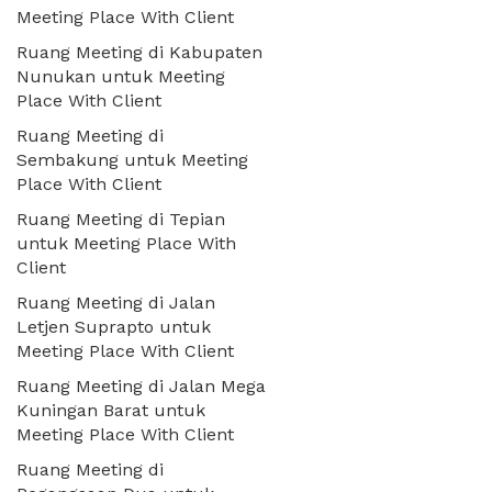
Meeting Place With Client
Ruang Meeting di Kabupaten
Nunukan untuk Meeting
Place With Client
Ruang Meeting di
Sembakung untuk Meeting
Place With Client
Ruang Meeting di Tepian
untuk Meeting Place With
Client
Ruang Meeting di Jalan
Letjen Suprapto untuk
Meeting Place With Client
Ruang Meeting di Jalan Mega
Kuningan Barat untuk
Meeting Place With Client
Ruang Meeting di