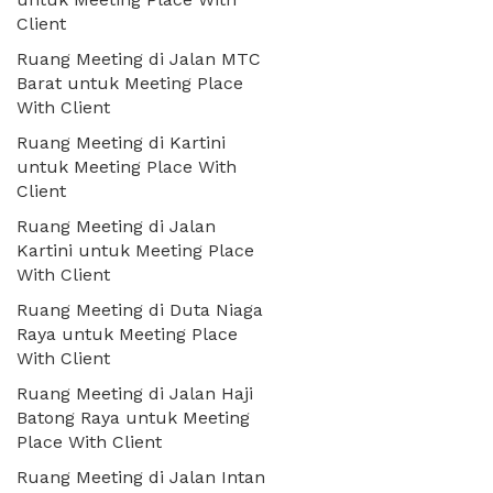
Client
Ruang Meeting di Jalan MTC
Barat untuk Meeting Place
With Client
Ruang Meeting di Kartini
untuk Meeting Place With
Client
Ruang Meeting di Jalan
Kartini untuk Meeting Place
With Client
Ruang Meeting di Duta Niaga
Raya untuk Meeting Place
With Client
Ruang Meeting di Jalan Haji
Batong Raya untuk Meeting
Place With Client
Ruang Meeting di Jalan Intan