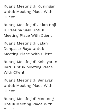
Ruang Meeting di Kuningan
untuk Meeting Place With
Client
Ruang Meeting di Jalan Haji
R. Rasuna Said untuk
Meeting Place With Client
Ruang Meeting di Jalan
Denpasar Raya untuk
Meeting Place With Client
Ruang Meeting di Kebayoran
Baru untuk Meeting Place
With Client
Ruang Meeting di Senayan
untuk Meeting Place With
Client
Ruang Meeting di Menteng
untuk Meeting Place With