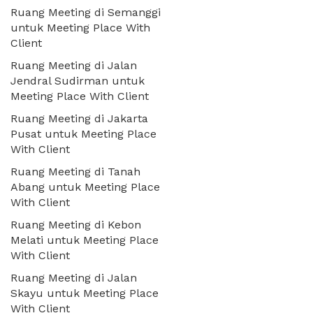
Ruang Meeting di Semanggi
untuk Meeting Place With
Client
Ruang Meeting di Jalan
Jendral Sudirman untuk
Meeting Place With Client
Ruang Meeting di Jakarta
Pusat untuk Meeting Place
With Client
Ruang Meeting di Tanah
Abang untuk Meeting Place
With Client
Ruang Meeting di Kebon
Melati untuk Meeting Place
With Client
Ruang Meeting di Jalan
Skayu untuk Meeting Place
With Client