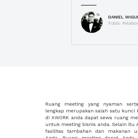
DANIEL WIGU
Public Relatio
Ruang meeting yang nyaman serta 
meeting juga dapat diatur susun
lengkap merupakan salah satu kunci 
kebutuhan dan ketersediaan ruanga
di XWORK anda dapat sewa ruang me
dapat Anda pilih berdasarkan cora
untuk meeting bisnis anda. Selain it
strategis, harga yang sesuai deng
fasilitas tambahan dan makanan 
ataupun disesuaikan dengan kebu
Anda. Ruang meeting dapat Anda
meeting room di XWORK akan mem