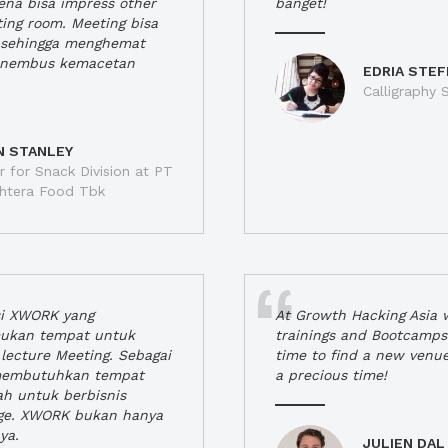
rena bisa impress other
banget!
ting room. Meeting bisa
a, sehingga menghemat
enembus kemacetan
EDRIA STEF
Calligraphy S
N STANLEY
 for Snack Division at PT
jahtera Food Tbk
si XWORK yang
At Growth Hacking Asia w
ukan tempat untuk
trainings and Bootcamps
lecture Meeting. Sebagai
time to find a new venu
 membutuhkan tempat
a precious time!
h untuk berbisnis
ge. XWORK bukan hanya
ya.
JULIEN DAL