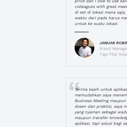
price dan I love to use ka
colleagues with great mee
di set di lokasi mana saj
waktu dari pada harus m
untuk ke suatu lokasi.
JANUAR ROBI
Brand Manager
Tiga Pilar Se
Terima kasih untuk aplika
memudahkan saya menem
Business Meeting maupun 
dosen dan praktisi, saya
yang nyaman sebagai wada
maupun transfer knowled
aplikasi, tapi solusi bagi sa