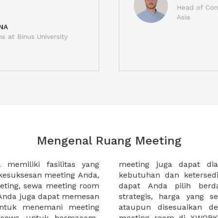
Head of Com
Asia
NA
ns at Binus University
Mengenal Ruang Meeting
memiliki fasilitas yang
an tempat duduk sesuai
kesuksesan meeting Anda,
n. Ribuan ruang meeting
eting, sewa meeting room
k interior, lokasi yang
u Anda juga dapat memesan
an budget meeting Anda,
untuk menemani meeting
tuhan klien Anda. Sewa
 sewa untuk bermacam-
permudah meeting Anda