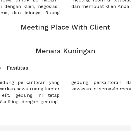
 dengan klien, negosiasi,
dan membuat klien Anda 
sama, dan lainnya. Ruang
Meeting Place With Client
Menara Kuningan
s
Fasilitas
edung perkantoran yang
erbelanjaan menjadikan
awarkan sewa ruang kantor
kawasan ini semakin mena
lit, gedung ini tetap
ikelilingi dengan gedung-