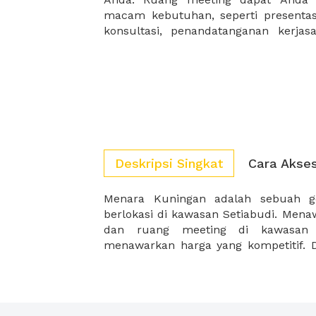
macam kebutuhan, seperti presentasi
konsultasi, penandatanganan kerja
Deskripsi Singkat
Cara Akse
Menara Kuningan adalah sebuah g
gedung perkantoran dan pusat p
berlokasi di kawasan Setiabudi. Men
dan ruang meeting di kawasan e
menawarkan harga yang kompetitif. D