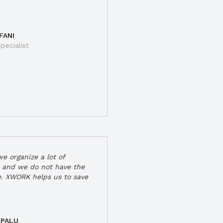
FANI
pecialist
e organize a lot of
 and we do not have the
e. XWORK helps us to save
 PALU