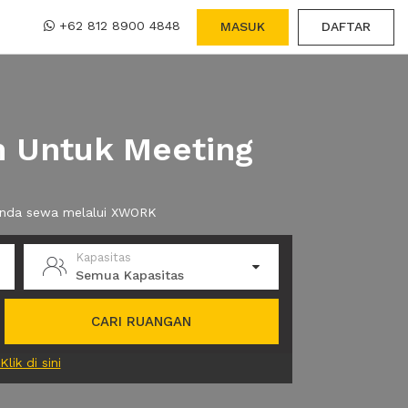
+62 812 8900 4848
MASUK
DAFTAR
n Untuk Meeting
 anda sewa melalui XWORK
Kapasitas
Semua Kapasitas
CARI RUANGAN
Klik di sini