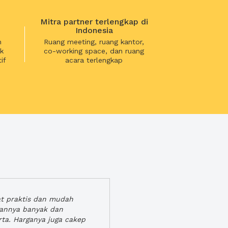
Mitra partner terlengkap di
Indonesia
n
Ruang meeting, ruang kantor,
k
co-working space, dan ruang
if
acara terlengkap
at praktis dan mudah
gannya banyak dan
rta. Harganya juga cakep