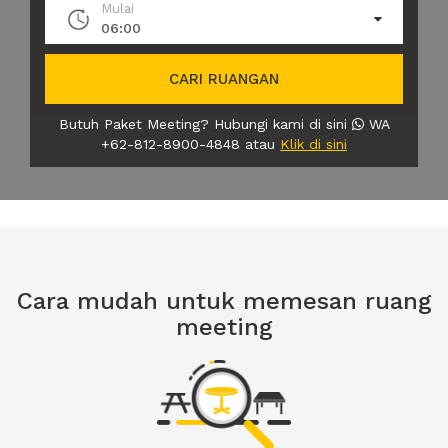
Mulai
06:00
CARI RUANGAN
Butuh Paket Meeting? Hubungi kami di sini
WA
+62-812-8900-4848 atau
Klik di sini
Cara mudah untuk memesan ruang
meeting