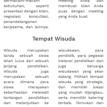
bermacam-macam
meeting Anda dan
kebutuhan, seperti
membuat klien Anda
presentasi dengan klien,
puas dengan meeting
negosiasi, konsultasi,
yang Anda buat.
penandatanganan
kerjasama, dan lainnya.
Tempat Wisuda
Wisuda merupakan
wisudawan, para
tanda sebuah siswa
pendidik, para pegawai
telah lulus dari sebuah
instansi pendidikan dan
jenjang pendidikan.
juga keluarga
Wisuda juga
wisudawan yang akan
merupakan sebuah
datang. Pilihlah tempat
acara dimana para
wisuda yang strategis,
siswa merayakan
dan memiliki lokasi
keberhasilan melewati
yang mudah dijangkau,
tantangan pendidikan
serta memiliki katering
dan melanjutkan ke
terbaik. Temukan dan