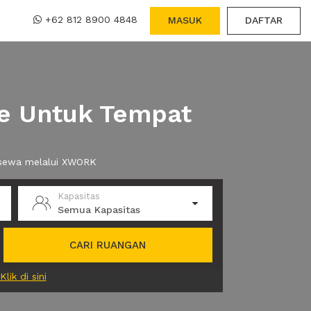
+62 812 8900 4848
MASUK
DAFTAR
ce Untuk Tempat
a sewa melalui XWORK
Kapasitas
Semua Kapasitas
CARI RUANGAN
Klik di sini