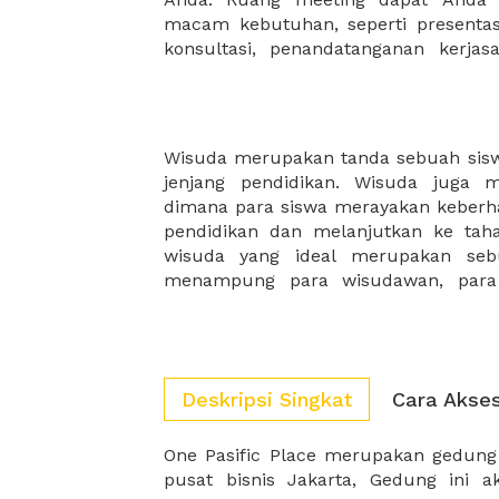
macam kebutuhan, seperti presentasi
konsultasi, penandatanganan kerja
Wisuda merupakan tanda sebuah siswa
instansi pendidikan dan juga kelu
jenjang pendidikan. Wisuda juga 
datang. Pilihlah tempat wisuda yang
dimana para siswa merayakan keberha
lokasi yang mudah dijangkau, serta m
pendidikan dan melanjutkan ke tah
Temukan dan sewa tempat wisuda d
wisuda yang ideal merupakan se
menampung para wisudawan, para 
Deskripsi Singkat
Cara Akse
One Pasific Place merupakan gedung 
sesuai untuk Anda karena loksai yan
pusat bisnis Jakarta, Gedung ini 