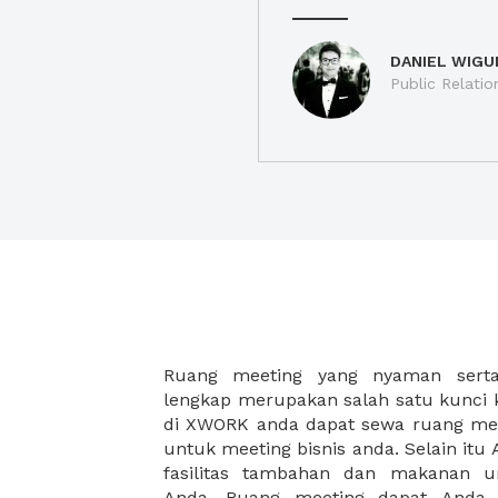
DANIEL WIGU
Public Relatio
Ruang meeting yang nyaman serta 
meeting juga dapat diatur susun
lengkap merupakan salah satu kunci 
kebutuhan dan ketersediaan ruanga
di XWORK anda dapat sewa ruang me
dapat Anda pilih berdasarkan cora
untuk meeting bisnis anda. Selain it
strategis, harga yang sesuai deng
fasilitas tambahan dan makanan 
ataupun disesuaikan dengan kebu
Anda. Ruang meeting dapat Anda
meeting room di XWORK akan mem