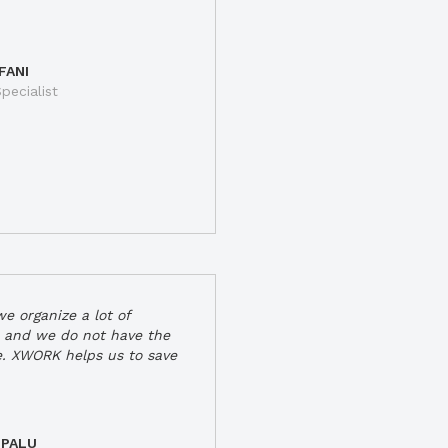
FANI
pecialist
e organize a lot of
 and we do not have the
e. XWORK helps us to save
 PALU