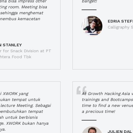
rena bisa impress other
banget!
ting room. Meeting bisa
a, sehingga menghemat
enembus kemacetan
EDRIA STEF
Calligraphy S
N STANLEY
 for Snack Division at PT
jahtera Food Tbk
si XWORK yang
At Growth Hacking Asia w
ukan tempat untuk
trainings and Bootcamps
lecture Meeting. Sebagai
time to find a new venu
 membutuhkan tempat
a precious time!
h untuk berbisnis
ge. XWORK bukan hanya
ya.
JULIEN DAL