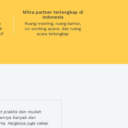
Mitra partner terlengkap di
Indonesia
n
Ruang meeting, ruang kantor,
k
co-working space, dan ruang
if
acara terlengkap
at praktis dan mudah
gannya banyak dan
rta. Harganya juga cakep