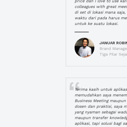
price dan I love to use ka
colleagues with great mee
di set di lokasi mana saj
waktu dari pada harus m
untuk ke suatu lokasi.
JANUAR ROBI
Brand Manager
Tiga Pilar Se
Terima kasih untuk aplika
memudahkan saya menem
Business Meeting maupun 
dosen dan praktisi, saya
yang nyaman sebagai wada
maupun transfer knowled
aplikasi, tapi solusi bagi sa