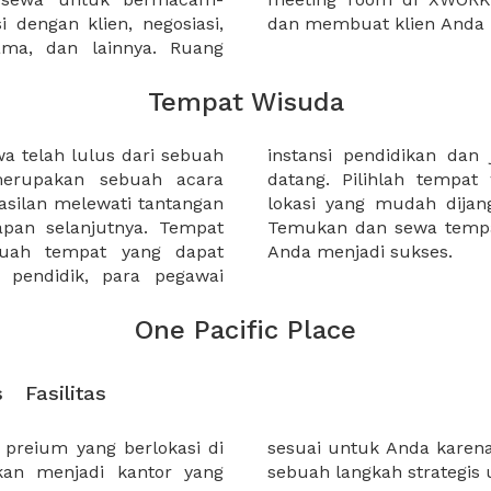
 dengan klien, negosiasi,
dan membuat klien Anda 
sama, dan lainnya. Ruang
Tempat Wisuda
 telah lulus dari sebuah
arga wisudawan yang akan
merupakan sebuah acara
 strategis, dan memiliki
silan melewati tantangan
emiliki katering terbaik.
apan selanjutnya. Tempat
i XWORK dan buat wisuda
buah tempat yang dapat
Anda menjadi sukses.
pendidik, para pegawai
One Pacific Place
s
Fasilitas
preium yang berlokasi di
g strategis dapat membuat
akan menjadi kantor yang
sebuah langkah strategis