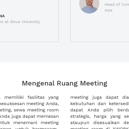
Head of Com
Asia
NA
ns at Binus University
Mengenal Ruang Meeting
memiliki fasilitas yang
an tempat duduk sesuai
kesuksesan meeting Anda,
n. Ribuan ruang meeting
eting, sewa meeting room
k interior, lokasi yang
u Anda juga dapat memesan
an budget meeting Anda,
untuk menemani meeting
tuhan klien Anda. Sewa
 sewa untuk bermacam-
permudah meeting Anda