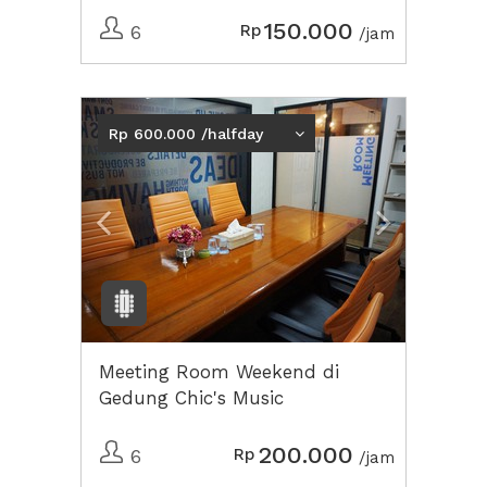
150.000
Rp
6
/jam
Previous
Next2
Rp 600.000 /halfday
Meeting Room Weekend di
Gedung Chic's Music
200.000
Rp
6
/jam