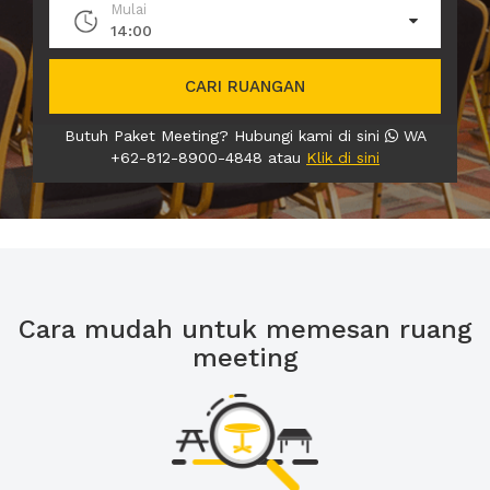
Mulai
14:00
CARI RUANGAN
Butuh Paket Meeting? Hubungi kami di sini
WA
+62-812-8900-4848 atau
Klik di sini
Cara mudah untuk memesan ruang
meeting