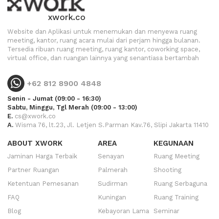
xwork.co
Website dan Aplikasi untuk menemukan dan menyewa ruang
meeting, kantor, ruang acara mulai dari perjam hingga bulanan.
Tersedia ribuan ruang meeting, ruang kantor, coworking space,
virtual office, dan ruangan lainnya yang senantiasa bertambah
+62 812 8900 4848
Senin - Jumat (09:00 - 16:30)
Sabtu, Minggu, Tgl Merah (09:00 - 13:00)
E.
cs@xwork.co
A.
Wisma 76, lt.23, Jl. Letjen S.Parman Kav.76, Slipi Jakarta 11410
ABOUT XWORK
AREA
KEGUNAAN
Jaminan Harga Terbaik
Senayan
Ruang Meeting
Partner Ruangan
Palmerah
Shooting
Ketentuan Pemesanan
Sudirman
Ruang Serbaguna
FAQ
Kuningan
Ruang Training
Blog
Kebayoran Lama
Seminar