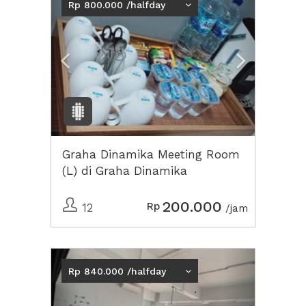
Rp 800.000 /halfday
Graha Dinamika Meeting Room
(L) di Graha Dinamika
200.000
Rp
12
/jam
Previous
Next2
Rp 840.000 /halfday