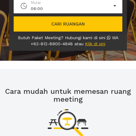
Mulai
06:00
CARI RUANGAN
Butuh Paket Meeting? Hubungi kami di sini
WA
+62-812-8900-4848 atau
Klik di sini
Cara mudah untuk memesan ruang
meeting