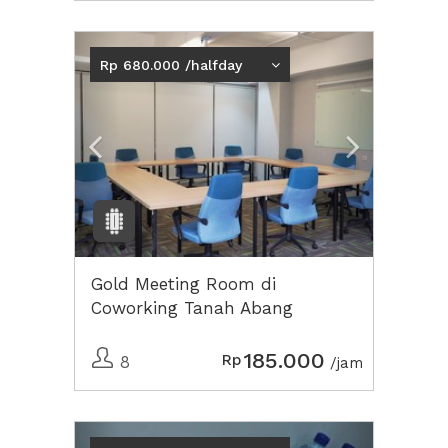
Previous
Next2
Rp 680.000 /halfday
Gold Meeting Room di
Coworking Tanah Abang
185.000
Rp
8
/jam
Previous
Next2