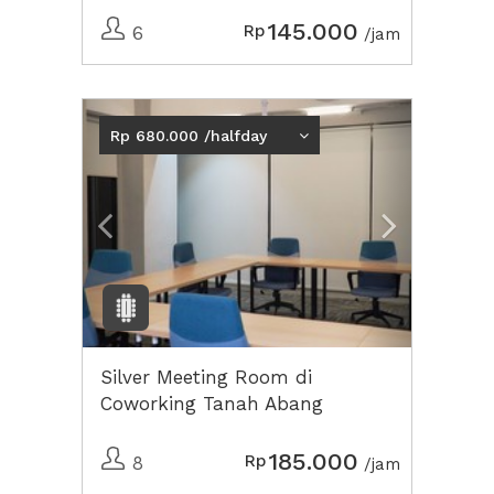
145.000
Rp
6
/jam
Previous
Next2
Rp 680.000 /halfday
Silver Meeting Room di
Coworking Tanah Abang
185.000
Rp
8
/jam