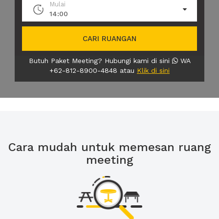
Mulai
14:00
CARI RUANGAN
Butuh Paket Meeting? Hubungi kami di sini
WA
+62-812-8900-4848 atau
Klik di sini
Cara mudah untuk memesan ruang
meeting