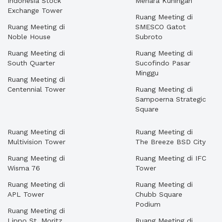
Indonesia Stock
Menara Kuningan
Exchange Tower
Ruang Meeting di
Ruang Meeting di
SMESCO Gatot
Noble House
Subroto
Ruang Meeting di
Ruang Meeting di
South Quarter
Sucofindo Pasar
Minggu
Ruang Meeting di
Centennial Tower
Ruang Meeting di
Sampoerna Strategic
Square
Ruang Meeting di
Ruang Meeting di
Multivision Tower
The Breeze BSD City
Ruang Meeting di
Ruang Meeting di IFC
Wisma 76
Tower
Ruang Meeting di
Ruang Meeting di
APL Tower
Chubb Square
Podium
Ruang Meeting di
Lippo St. Moritz
Ruang Meeting di