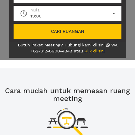
Mulai
19:00
CARI RUANGAN
Butuh Paket Meeting? Hubungi kami di sini
WA
+62-812-8900-4848 atau
Klik di sini
Cara mudah untuk memesan ruang
meeting