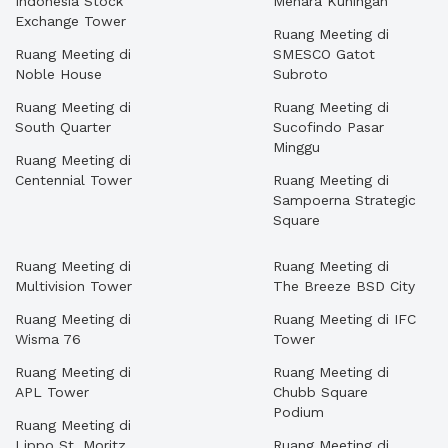
Indonesia Stock
Menara Kuningan
Exchange Tower
Ruang Meeting di
Ruang Meeting di
SMESCO Gatot
Noble House
Subroto
Ruang Meeting di
Ruang Meeting di
South Quarter
Sucofindo Pasar
Minggu
Ruang Meeting di
Centennial Tower
Ruang Meeting di
Sampoerna Strategic
Square
Ruang Meeting di
Ruang Meeting di
Multivision Tower
The Breeze BSD City
Ruang Meeting di
Ruang Meeting di IFC
Wisma 76
Tower
Ruang Meeting di
Ruang Meeting di
APL Tower
Chubb Square
Podium
Ruang Meeting di
Lippo St. Moritz
Ruang Meeting di