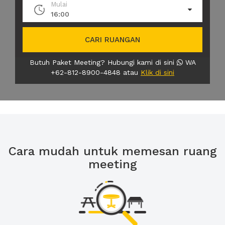
Mulai
16:00
CARI RUANGAN
Butuh Paket Meeting? Hubungi kami di sini
WA
+62-812-8900-4848 atau
Klik di sini
Cara mudah untuk memesan ruang
meeting