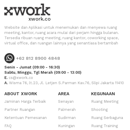
xwork.co
Website dan Aplikasi untuk menemukan dan menyewa ruang
meeting, kantor, ruang acara mulai dari perjam hingga bulanan.
Tersedia ribuan ruang meeting, ruang kantor, coworking space,
virtual office, dan ruangan lainnya yang senantiasa bertambah
+62 812 8900 4848
Senin - Jumat (09:00 - 16:30)
Sabtu, Minggu, Tgl Merah (09:00 - 13:00)
E.
cs@xwork.co
A.
Wisma 76, lt.23, Jl. Letjen S.Parman Kav.76, Slipi Jakarta 11410
ABOUT XWORK
AREA
KEGUNAAN
Jaminan Harga Terbaik
Senayan
Ruang Meeting
Partner Ruangan
Palmerah
Shooting
Ketentuan Pemesanan
Sudirman
Ruang Serbaguna
FAQ
Kuningan
Ruang Training