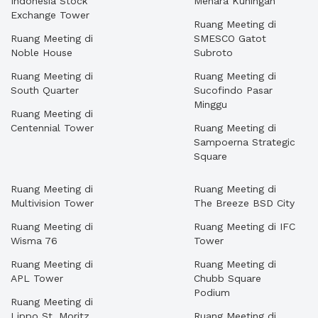
Indonesia Stock
Menara Kuningan
Exchange Tower
Ruang Meeting di
Ruang Meeting di
SMESCO Gatot
Noble House
Subroto
Ruang Meeting di
Ruang Meeting di
South Quarter
Sucofindo Pasar
Minggu
Ruang Meeting di
Centennial Tower
Ruang Meeting di
Sampoerna Strategic
Square
Ruang Meeting di
Ruang Meeting di
Multivision Tower
The Breeze BSD City
Ruang Meeting di
Ruang Meeting di IFC
Wisma 76
Tower
Ruang Meeting di
Ruang Meeting di
APL Tower
Chubb Square
Podium
Ruang Meeting di
Lippo St. Moritz
Ruang Meeting di