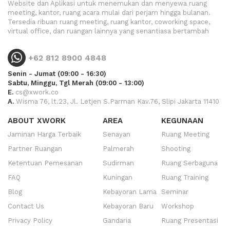
Website dan Aplikasi untuk menemukan dan menyewa ruang
meeting, kantor, ruang acara mulai dari perjam hingga bulanan.
Tersedia ribuan ruang meeting, ruang kantor, coworking space,
virtual office, dan ruangan lainnya yang senantiasa bertambah
+62 812 8900 4848
Senin - Jumat (09:00 - 16:30)
Sabtu, Minggu, Tgl Merah (09:00 - 13:00)
E.
cs@xwork.co
A.
Wisma 76, lt.23, Jl. Letjen S.Parman Kav.76, Slipi Jakarta 11410
ABOUT XWORK
AREA
KEGUNAAN
Jaminan Harga Terbaik
Senayan
Ruang Meeting
Partner Ruangan
Palmerah
Shooting
Ketentuan Pemesanan
Sudirman
Ruang Serbaguna
FAQ
Kuningan
Ruang Training
Blog
Kebayoran Lama
Seminar
Contact Us
Kebayoran Baru
Workshop
Privacy Policy
Gandaria
Ruang Presentasi