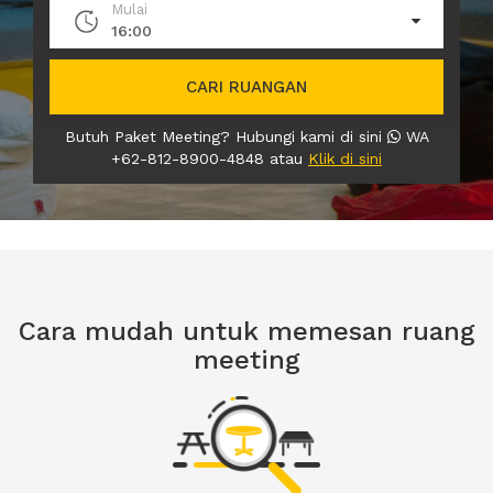
Mulai
16:00
CARI RUANGAN
Butuh Paket Meeting? Hubungi kami di sini
WA
+62-812-8900-4848 atau
Klik di sini
Cara mudah untuk memesan ruang
meeting