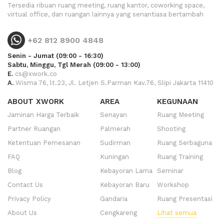
Tersedia ribuan ruang meeting, ruang kantor, coworking space,
virtual office, dan ruangan lainnya yang senantiasa bertambah
+62 812 8900 4848
Senin - Jumat (09:00 - 16:30)
Sabtu, Minggu, Tgl Merah (09:00 - 13:00)
E.
cs@xwork.co
A.
Wisma 76, lt.23, Jl. Letjen S.Parman Kav.76, Slipi Jakarta 11410
ABOUT XWORK
AREA
KEGUNAAN
Jaminan Harga Terbaik
Senayan
Ruang Meeting
Partner Ruangan
Palmerah
Shooting
Ketentuan Pemesanan
Sudirman
Ruang Serbaguna
FAQ
Kuningan
Ruang Training
Blog
Kebayoran Lama
Seminar
Contact Us
Kebayoran Baru
Workshop
Privacy Policy
Gandaria
Ruang Presentasi
About Us
Cengkareng
Lihat semua