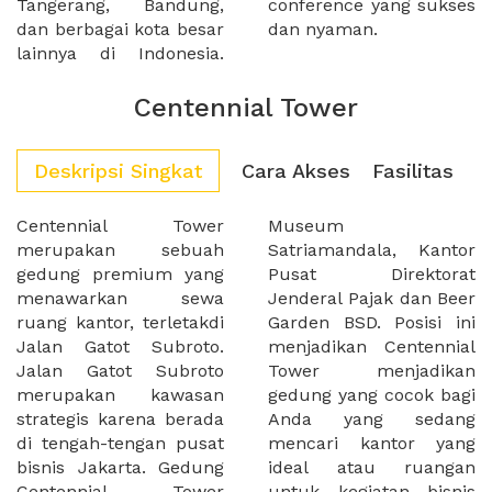
Tangerang, Bandung,
conference yang sukses
dan berbagai kota besar
dan nyaman.
lainnya di Indonesia.
Centennial Tower
Deskripsi Singkat
Cara Akses
Fasilitas
Centennial Tower
Museum
merupakan sebuah
Satriamandala, Kantor
gedung premium yang
Pusat Direktorat
menawarkan sewa
Jenderal Pajak dan Beer
ruang kantor, terletakdi
Garden BSD. Posisi ini
Jalan Gatot Subroto.
menjadikan Centennial
Jalan Gatot Subroto
Tower menjadikan
merupakan kawasan
gedung yang cocok bagi
strategis karena berada
Anda yang sedang
di tengah-tengan pusat
mencari kantor yang
bisnis Jakarta. Gedung
ideal atau ruangan
Centennial Tower
untuk kegiatan bisnis