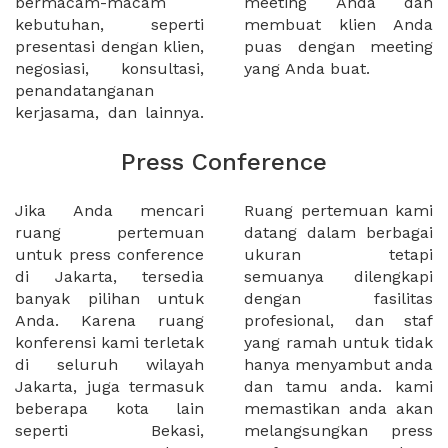
bermacam-macam
meeting Anda dan
kebutuhan, seperti
membuat klien Anda
presentasi dengan klien,
puas dengan meeting
negosiasi, konsultasi,
yang Anda buat.
penandatanganan
kerjasama, dan lainnya.
Press Conference
Jika Anda mencari
Ruang pertemuan kami
ruang pertemuan
datang dalam berbagai
untuk press conference
ukuran tetapi
di Jakarta, tersedia
semuanya dilengkapi
banyak pilihan untuk
dengan fasilitas
Anda. Karena ruang
profesional, dan staf
konferensi kami terletak
yang ramah untuk tidak
di seluruh wilayah
hanya menyambut anda
Jakarta, juga termasuk
dan tamu anda. kami
beberapa kota lain
memastikan anda akan
seperti Bekasi,
melangsungkan press