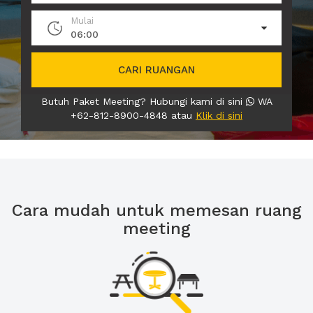
Mulai
06:00
CARI RUANGAN
Butuh Paket Meeting? Hubungi kami di sini
WA
+62-812-8900-4848 atau
Klik di sini
Cara mudah untuk memesan ruang
meeting