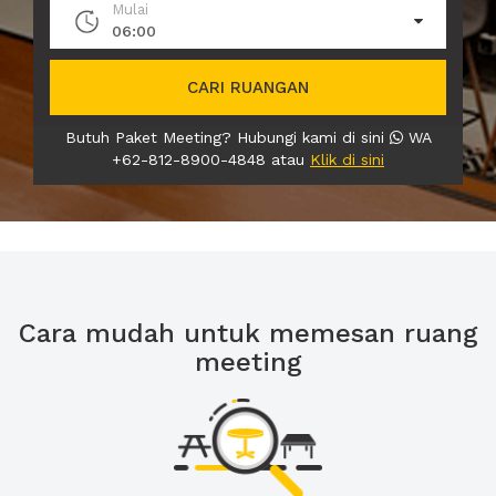
Mulai
06:00
CARI RUANGAN
Butuh Paket Meeting? Hubungi kami di sini
WA
+62-812-8900-4848 atau
Klik di sini
Cara mudah untuk memesan ruang
meeting