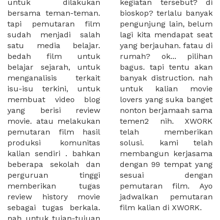
untuk dilakukan
kegiatan tersebut? di
bersama teman-teman.
bioskop? terlalu banyak
tapi pemutaran film
pengunjung lain, belum
sudah menjadi salah
lagi kita mendapat seat
satu media belajar.
yang berjauhan. fatau di
bedah film untuk
rumah? ok... pilihan
belajar sejarah, untuk
bagus. tapi tentu akan
menganalisis terkait
banyak distruction. nah
isu-isu terkini, untuk
untuk kalian movie
membuat video blog
lovers yang suka banget
yang berisi review
nonton berjamaah sama
movie. atau melakukan
temen2 nih. XWORK
pemutaran film hasil
telah memberikan
produksi komunitas
solusi. kami telah
kalian sendiri . bahkan
membangun kerjasama
beberapa sekolah dan
dengan 99 tempat yang
perguruan tinggi
sesuai dengan
memberikan tugas
pemutaran film. Ayo
review history movie
jadwalkan pemutaran
sebagai tugas berkala.
film kalian di XWORK.
nah untuk tujan-tujuan