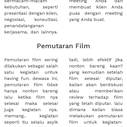
bermacam-macam
meeting Anda dan
kebutuhan, seperti
membuat klien Anda
presentasi dengan klien,
puas dengan meeting
negosiasi, konsultasi,
yang Anda buat.
penandatanganan
kerjasama, dan lainnya.
Pemutaran Film
Pemutaran film sering
tadi, lebih efektif jika
dilakukan sebagai salah
nonton bareng kaan?
satu kegiatan untuk
yang kemudian setelah
having fun. dewasa ini,
film selesai diputar,
pemutaran film tidak
kalian akan berdiskusi
hanya nonton bareng
atau memberikan
lalu ketika film nya
review terhadap film
selesai maka selesai
yang telah diputar. lalu
juga kegiatan nya.
dimana kalian biasa
memang.. kegiatan
melakukan pemutaran
seperti itu selalu asyik
film untuk kegiatan-