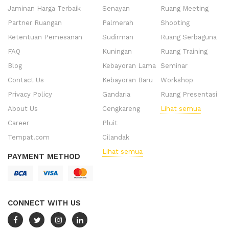
Jaminan Harga Terbaik
Senayan
Ruang Meeting
Partner Ruangan
Palmerah
Shooting
Ketentuan Pemesanan
Sudirman
Ruang Serbaguna
FAQ
Kuningan
Ruang Training
Blog
Kebayoran Lama
Seminar
Contact Us
Kebayoran Baru
Workshop
Privacy Policy
Gandaria
Ruang Presentasi
About Us
Cengkareng
Lihat semua
Career
Pluit
Tempat.com
Cilandak
Lihat semua
PAYMENT METHOD
CONNECT WITH US