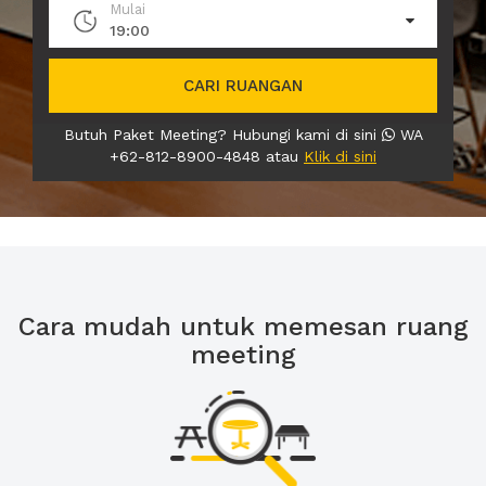
Mulai
19:00
CARI RUANGAN
Butuh Paket Meeting? Hubungi kami di sini
WA
+62-812-8900-4848 atau
Klik di sini
Cara mudah untuk memesan ruang
meeting