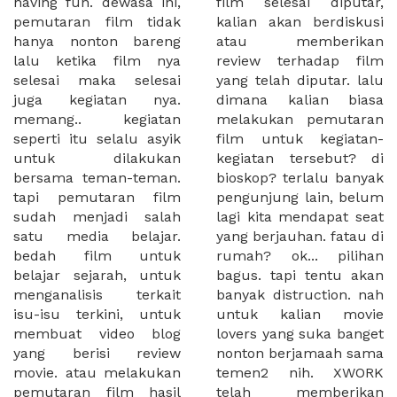
having fun. dewasa ini,
film selesai diputar,
pemutaran film tidak
kalian akan berdiskusi
hanya nonton bareng
atau memberikan
lalu ketika film nya
review terhadap film
selesai maka selesai
yang telah diputar. lalu
juga kegiatan nya.
dimana kalian biasa
memang.. kegiatan
melakukan pemutaran
seperti itu selalu asyik
film untuk kegiatan-
untuk dilakukan
kegiatan tersebut? di
bersama teman-teman.
bioskop? terlalu banyak
tapi pemutaran film
pengunjung lain, belum
sudah menjadi salah
lagi kita mendapat seat
satu media belajar.
yang berjauhan. fatau di
bedah film untuk
rumah? ok... pilihan
belajar sejarah, untuk
bagus. tapi tentu akan
menganalisis terkait
banyak distruction. nah
isu-isu terkini, untuk
untuk kalian movie
membuat video blog
lovers yang suka banget
yang berisi review
nonton berjamaah sama
movie. atau melakukan
temen2 nih. XWORK
pemutaran film hasil
telah memberikan