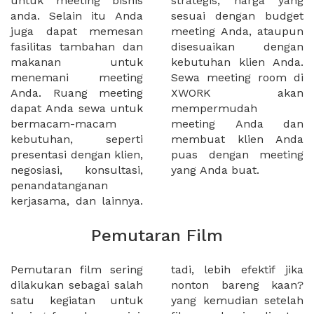
untuk meeting bisnis
strategis, harga yang
anda. Selain itu Anda
sesuai dengan budget
juga dapat memesan
meeting Anda, ataupun
fasilitas tambahan dan
disesuaikan dengan
makanan untuk
kebutuhan klien Anda.
menemani meeting
Sewa meeting room di
Anda. Ruang meeting
XWORK akan
dapat Anda sewa untuk
mempermudah
bermacam-macam
meeting Anda dan
kebutuhan, seperti
membuat klien Anda
presentasi dengan klien,
puas dengan meeting
negosiasi, konsultasi,
yang Anda buat.
penandatanganan
kerjasama, dan lainnya.
Pemutaran Film
Pemutaran film sering
tadi, lebih efektif jika
dilakukan sebagai salah
nonton bareng kaan?
satu kegiatan untuk
yang kemudian setelah