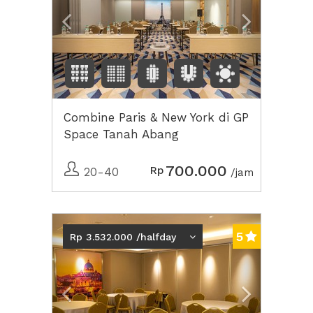
Combine Paris & New York di GP
Space Tanah Abang
700.000
Rp
20-40
/jam
Previous
Next2
5
Rp 3.532.000 /halfday