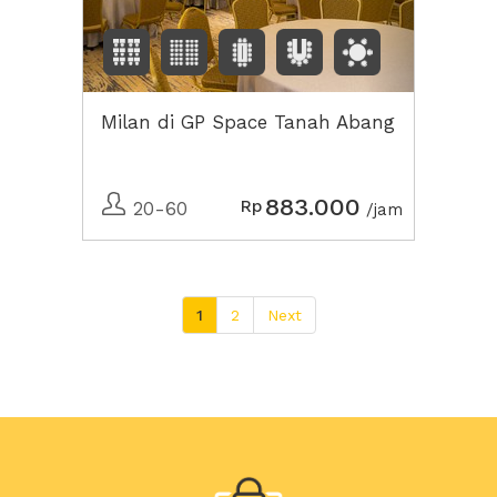
Milan di GP Space Tanah Abang
883.000
Rp
20-60
/jam
1
2
Next