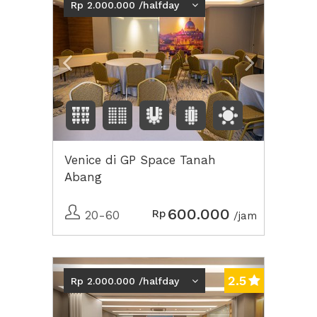
Rp 2.000.000 /halfday
Venice di GP Space Tanah
Abang
600.000
Rp
20-60
/jam
Previous
Next2
2.5
Rp 2.000.000 /halfday