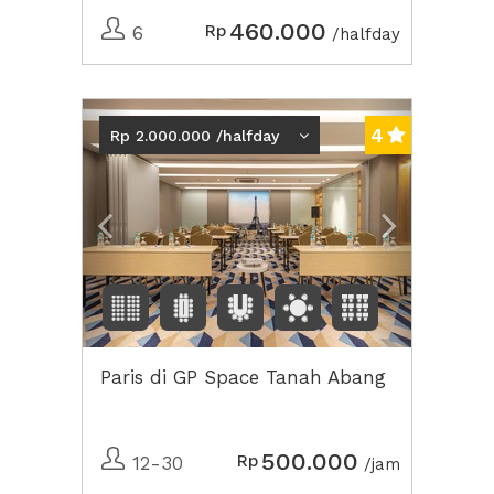
460.000
Rp
6
/halfday
Previous
Next2
4
Rp 2.000.000 /halfday
Paris di GP Space Tanah Abang
500.000
Rp
12-30
/jam