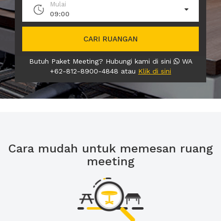
Mulai
09:00
CARI RUANGAN
Butuh Paket Meeting? Hubungi kami di sini
WA
+62-812-8900-4848 atau
Klik di sini
Cara mudah untuk memesan ruang
meeting