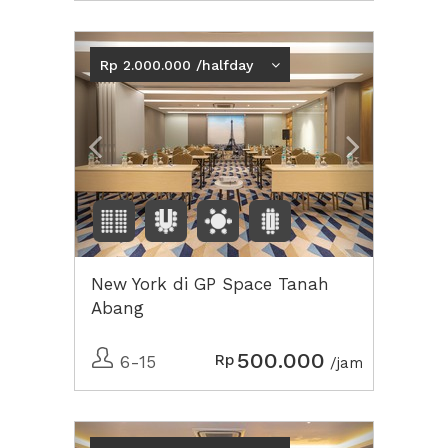
Previous
Next2
Rp 2.000.000 /halfday
New York di GP Space Tanah
Abang
500.000
Rp
6-15
/jam
Previous
Next2