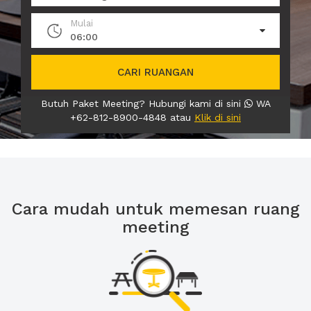
Mulai
06:00
CARI RUANGAN
Butuh Paket Meeting? Hubungi kami di sini
WA
+62-812-8900-4848 atau
Klik di sini
Cara mudah untuk memesan ruang
meeting