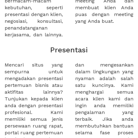
bermacam-macam
meeting Anda dan
kebutuhan, seperti
membuat klien Anda
presentasi dengan klien,
puas dengan meeting
negosiasi, konsultasi,
yang Anda buat.
penandatanganan
kerjasama, dan lainnya.
Presentasi
Mencari situs yang
dan mengesankan
sempurna untuk
dalam lingkungan yang
mengadakan presentasi
nyaman adalah salah
pertemuan bisnis atau
satu kuncinya. Kami
aktifitas lainnya?
menghargai semua
Tunjukan kepada klien
acara klien kami dan
anda dengan presentasi
ingin anda memiliki
profesional. Kami
pengalaman yang
memiliki semua jenis
terbaik. Jika anda
persewaan ruang rapat,
membutuhkan bantuan
portal ruang pertemuan
selama fase proses