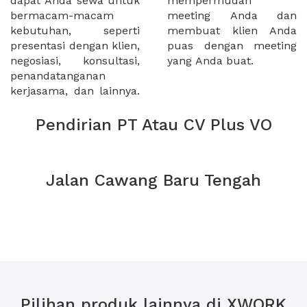
dapat Anda sewa untuk
mempermudah
bermacam-macam
meeting Anda dan
kebutuhan, seperti
membuat klien Anda
presentasi dengan klien,
puas dengan meeting
negosiasi, konsultasi,
yang Anda buat.
penandatanganan
kerjasama, dan lainnya.
Pendirian PT Atau CV Plus VO
Jalan Cawang Baru Tengah
Pilihan produk lainnya di XWORK