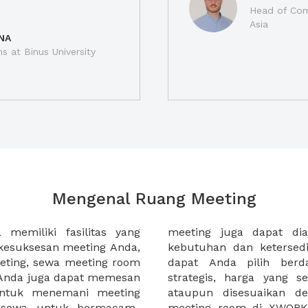
Head of Com
Asia
NA
ns at Binus University
Mengenal Ruang Meeting
memiliki fasilitas yang
an tempat duduk sesuai
kesuksesan meeting Anda,
n. Ribuan ruang meeting
eting, sewa meeting room
k interior, lokasi yang
u Anda juga dapat memesan
an budget meeting Anda,
untuk menemani meeting
tuhan klien Anda. Sewa
 sewa untuk bermacam-
permudah meeting Anda