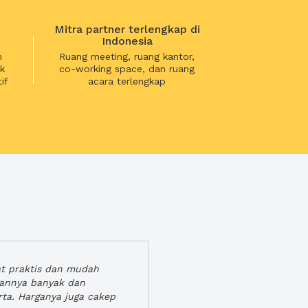
Mitra partner terlengkap di
Indonesia
n
Ruang meeting, ruang kantor,
k
co-working space, dan ruang
if
acara terlengkap
at praktis dan mudah
gannya banyak dan
rta. Harganya juga cakep