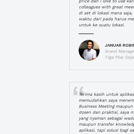
price dan I love to use ka
colleagues with great mee
di set di lokasi mana saj
waktu dari pada harus m
untuk ke suatu lokasi.
JANUAR ROBI
Brand Manager
Tiga Pilar Se
Terima kasih untuk aplika
memudahkan saya menem
Business Meeting maupun 
dosen dan praktisi, saya
yang nyaman sebagai wada
maupun transfer knowled
aplikasi, tapi solusi bagi sa