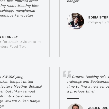
rena bisa impress other
banget!
ting room. Meeting bisa
a, sehingga menghemat
enembus kemacetan
EDRIA STEF
Calligraphy S
N STANLEY
 for Snack Division at PT
jahtera Food Tbk
si XWORK yang
At Growth Hacking Asia w
ukan tempat untuk
trainings and Bootcamps
lecture Meeting. Sebagai
time to find a new venu
 membutuhkan tempat
a precious time!
h untuk berbisnis
ge. XWORK bukan hanya
ya.
JULIEN DAL