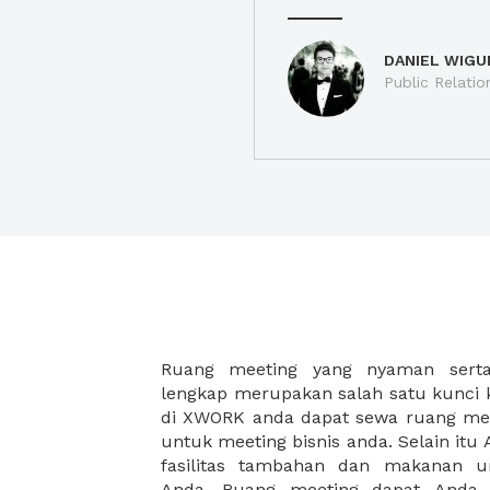
DANIEL WIGU
Public Relatio
Ruang meeting yang nyaman serta 
meeting juga dapat diatur susun
lengkap merupakan salah satu kunci 
kebutuhan dan ketersediaan ruanga
di XWORK anda dapat sewa ruang me
dapat Anda pilih berdasarkan cora
untuk meeting bisnis anda. Selain it
strategis, harga yang sesuai deng
fasilitas tambahan dan makanan 
ataupun disesuaikan dengan kebu
Anda. Ruang meeting dapat Anda
meeting room di XWORK akan mem