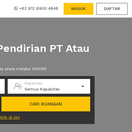
+62 812 8900 4848
MASUK
DAFTAR
endirian PT Atau
anda sewa melalui XWORK
Kapasitas
Semua Kapasitas
CARI RUANGAN
Klik di sini