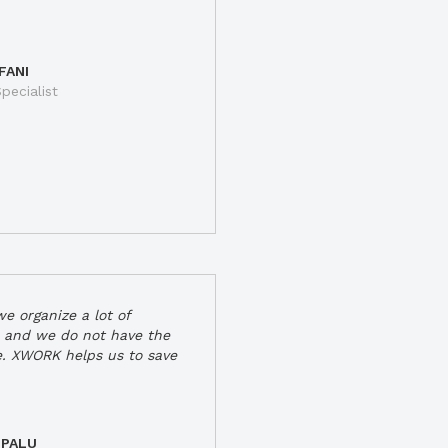
FANI
pecialist
e organize a lot of
 and we do not have the
e. XWORK helps us to save
 PALU