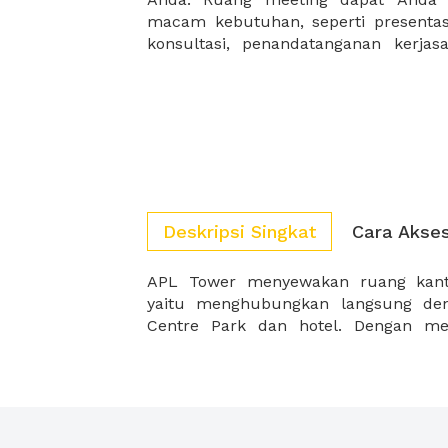
macam kebutuhan, seperti presentasi
konsultasi, penandatanganan kerja
Deskripsi Singkat
Cara Akse
APL Tower menyewakan ruang kant
modern, APL Tower memadukan
yaitu menghubungkan langsung den
Centre Park dan hotel. Dengan me