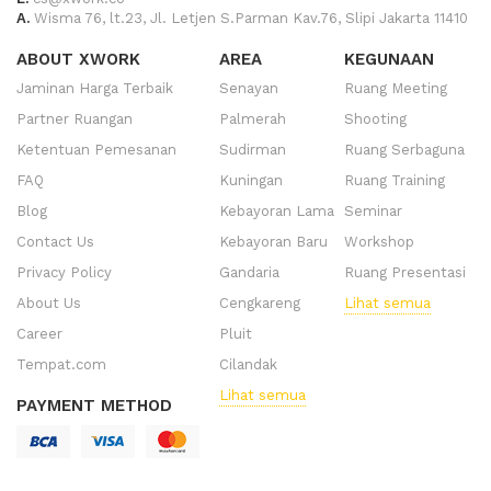
A.
Wisma 76, lt.23, Jl. Letjen S.Parman Kav.76, Slipi Jakarta 11410
ABOUT XWORK
AREA
KEGUNAAN
Jaminan Harga Terbaik
Senayan
Ruang Meeting
Partner Ruangan
Palmerah
Shooting
Ketentuan Pemesanan
Sudirman
Ruang Serbaguna
FAQ
Kuningan
Ruang Training
Blog
Kebayoran Lama
Seminar
Contact Us
Kebayoran Baru
Workshop
Privacy Policy
Gandaria
Ruang Presentasi
About Us
Cengkareng
Lihat semua
Career
Pluit
Tempat.com
Cilandak
Lihat semua
PAYMENT METHOD