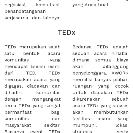
negosiasi, konsultasi,
yang Anda buat.
penandatanganan
kerjasama, dan lainnya.
TEDx
TEDx merupakan salah
Bedanya TEDx adalah
satu bentuk acara
sebuah acara nirlaba,
komunitas yang
dimana semua biaya
mendapat lisensi resmi
akan ditanggung
dari TED. TEDx
penyelenggara. XWORK
merupakan acara yang
memiliki banyak pilihan
digagas, diadakan dan
ruangan yang cocok
dihadiri komunitas
untuk diadakan TEDx
dengan mengangkat
dikarenakan sebuah
tema TEDx yang sangat
acara TEDx yang sukses
bermanfaat bagi
akan membutuhkan
komunitas dan
fasilitas acara yang
masyarakat sekitar.
mumpuni, lokasi
Biasanya event TEDx
strategis, serta