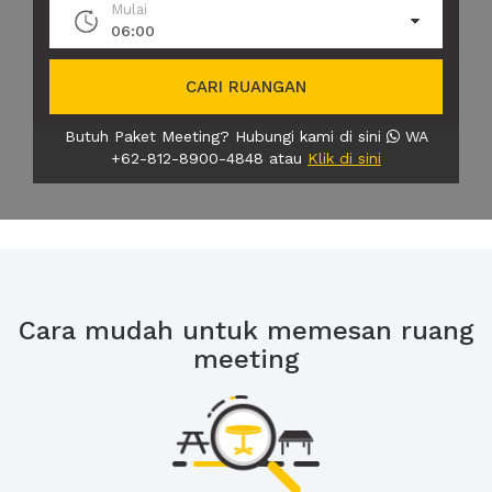
Mulai
06:00
CARI RUANGAN
Butuh Paket Meeting? Hubungi kami di sini
WA
+62-812-8900-4848 atau
Klik di sini
Cara mudah untuk memesan ruang
meeting