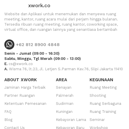
xwork.co
Website dan Aplikasi untuk menemukan dan menyewa ruang
meeting, kantor, ruang acara mulai dari perjam hingga bulanan.
Tersedia ribuan ruang meeting, ruang kantor, coworking space,
virtual office, dan ruangan lainnya yang senantiasa bertambah
+62 812 8900 4848
Senin - Jumat (09:00 - 16:30)
Sabtu, Minggu, Tgl Merah (09:00 - 13:00)
E.
cs@xwork.co
A.
Wisma 76, lt.23, Jl. Letjen S.Parman Kav.76, Slipi Jakarta 11410
ABOUT XWORK
AREA
KEGUNAAN
Jaminan Harga Terbaik
Senayan
Ruang Meeting
Partner Ruangan
Palmerah
Shooting
Ketentuan Pemesanan
Sudirman
Ruang Serbaguna
FAQ
Kuningan
Ruang Training
Blog
Kebayoran Lama
Seminar
Contact Us
Kebayoran Baru
Workshop