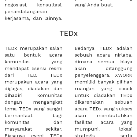
negosiasi, konsultasi,
yang Anda buat.
penandatanganan
kerjasama, dan lainnya.
TEDx
TEDx merupakan salah
Bedanya TEDx adalah
satu bentuk acara
sebuah acara nirlaba,
komunitas yang
dimana semua biaya
mendapat lisensi resmi
akan ditanggung
dari TED. TEDx
penyelenggara. XWORK
merupakan acara yang
memiliki banyak pilihan
digagas, diadakan dan
ruangan yang cocok
dihadiri komunitas
untuk diadakan TEDx
dengan mengangkat
dikarenakan sebuah
tema TEDx yang sangat
acara TEDx yang sukses
bermanfaat bagi
akan membutuhkan
komunitas dan
fasilitas acara yang
masyarakat sekitar.
mumpuni, lokasi
Biasanya event TEDx
strategis, serta