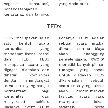
negosiasi, konsultasi,
yang Anda buat.
penandatanganan
kerjasama, dan lainnya.
TEDx
TEDx merupakan salah
Bedanya TEDx adalah
satu bentuk acara
sebuah acara nirlaba,
komunitas yang
dimana semua biaya
mendapat lisensi resmi
akan ditanggung
dari TED. TEDx
penyelenggara. XWORK
merupakan acara yang
memiliki banyak pilihan
digagas, diadakan dan
ruangan yang cocok
dihadiri komunitas
untuk diadakan TEDx
dengan mengangkat
dikarenakan sebuah
tema TEDx yang sangat
acara TEDx yang sukses
bermanfaat bagi
akan membutuhkan
komunitas dan
fasilitas acara yang
masyarakat sekitar.
mumpuni, lokasi
Biasanya event TEDx
strategis, serta