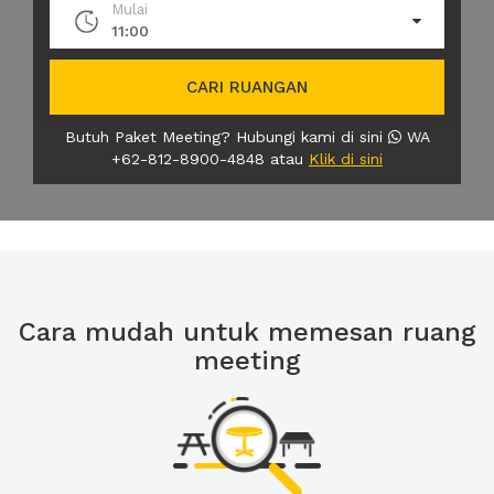
Mulai
11:00
CARI RUANGAN
Butuh Paket Meeting? Hubungi kami di sini
WA
+62-812-8900-4848 atau
Klik di sini
Cara mudah untuk memesan ruang
meeting