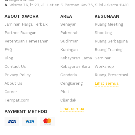
A.
Wisma 76, lt.23, Jl. Letjen S.Parman Kav.76, Slipi Jakarta 11410
ABOUT XWORK
AREA
KEGUNAAN
Jaminan Harga Terbaik
Senayan
Ruang Meeting
Partner Ruangan
Palmerah
Shooting
Ketentuan Pemesanan
Sudirman
Ruang Serbaguna
FAQ
Kuningan
Ruang Training
Blog
Kebayoran Lama
Seminar
Contact Us
Kebayoran Baru
Workshop
Privacy Policy
Gandaria
Ruang Presentasi
About Us
Cengkareng
Lihat semua
Career
Pluit
Tempat.com
Cilandak
Lihat semua
PAYMENT METHOD