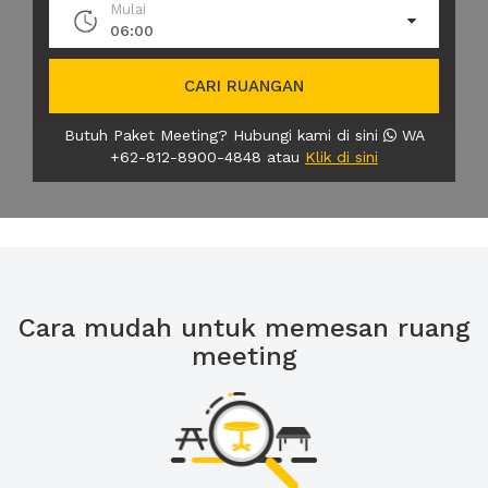
Mulai
06:00
CARI RUANGAN
Butuh Paket Meeting? Hubungi kami di sini
WA
+62-812-8900-4848 atau
Klik di sini
Cara mudah untuk memesan ruang
meeting