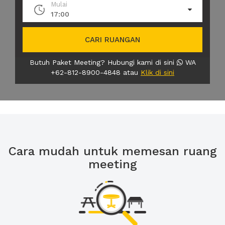
Mulai
17:00
CARI RUANGAN
Butuh Paket Meeting? Hubungi kami di sini
WA
+62-812-8900-4848 atau
Klik di sini
Cara mudah untuk memesan ruang
meeting