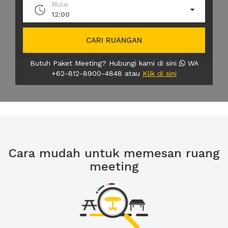
Mulai
12:00
CARI RUANGAN
Butuh Paket Meeting? Hubungi kami di sini
WA
+62-812-8900-4848 atau
Klik di sini
Cara mudah untuk memesan ruang
meeting